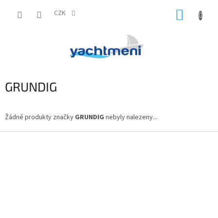
Přejít
NÁKUP
na
CZK
obsah
KOŠÍK
GRUNDIG
Žádné produkty značky
GRUNDIG
nebyly nalezeny...
Z
á
p
a
t
í