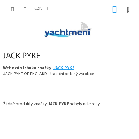
Přejít
NÁKUP
na
CZK
obsah
KOŠÍK
JACK PYKE
Webová stránka značky:
JACK PYKE
JACK PYKE OF ENGLAND - tradiční britský výrobce
Žádné produkty značky
JACK PYKE
nebyly nalezeny...
Z
á
p
a