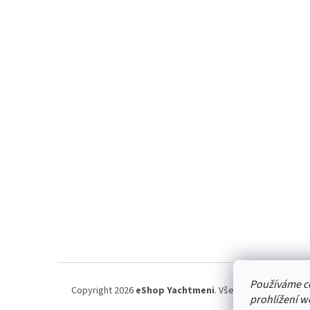
n
Z
e
á
l
p
a
t
í
Používáme c
Copyright 2026
eShop Yachtmeni
. Všechna práva vyhraz
prohlížení w