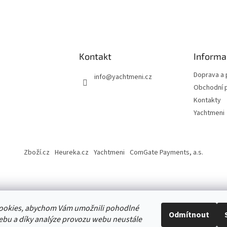
Kontakt
Informa
Doprava a 
info
@
yachtmeni.cz
Obchodní 
Kontakty
Yachtmeni
Zboží.cz
Heureka.cz
Yachtmeni
ComGate Payments, a.s.
ookies, abychom Vám umožnili pohodlné
ena.
Odmítnout
ebu a díky analýze provozu webu neustále