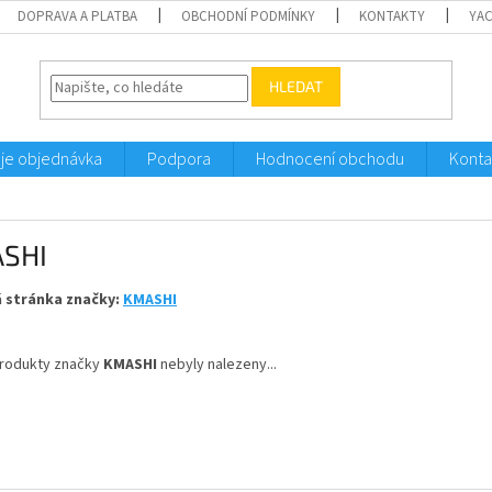
DOPRAVA A PLATBA
OBCHODNÍ PODMÍNKY
KONTAKTY
YA
HLEDAT
je objednávka
Podpora
Hodnocení obchodu
Konta
SHI
 stránka značky:
KMASHI
rodukty značky
KMASHI
nebyly nalezeny...