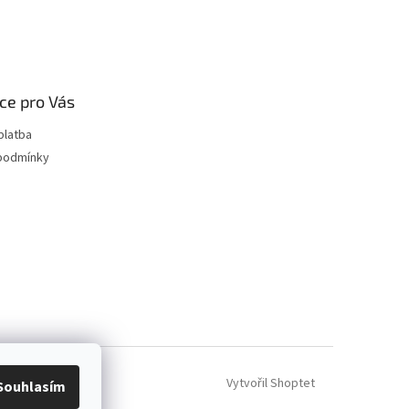
ce pro Vás
platba
podmínky
Vytvořil Shoptet
Souhlasím