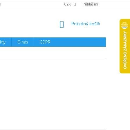
CHTMENI
CZK
Přihlášení
NÁKUPNÍ
Prázdný košík
KOŠÍK
kty
O nás
GDPR