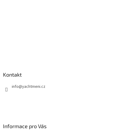
í
Kontakt
info
@
yachtmeni.cz
Informace pro Vás