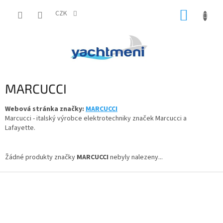
Přejít
NÁKUP
na
CZK
obsah
KOŠÍK
MARCUCCI
Webová stránka značky:
MARCUCCI
Marcucci - italský výrobce elektrotechniky značek Marcucci a
Lafayette.
Žádné produkty značky
MARCUCCI
nebyly nalezeny...
Z
á
p
a
t