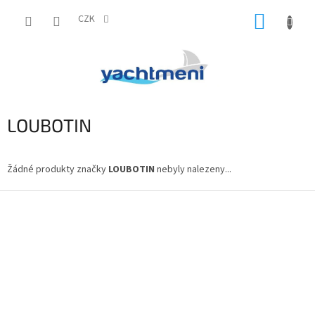
Přejít
NÁKUP
na
CZK
obsah
KOŠÍK
LOUBOTIN
Žádné produkty značky
LOUBOTIN
nebyly nalezeny...
Z
á
p
a
t
í