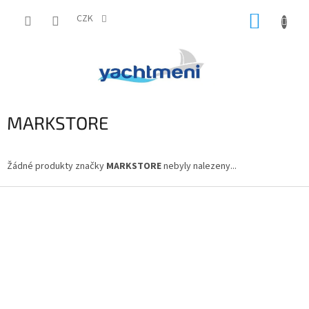
Přejít
NÁKUP
na
CZK
obsah
KOŠÍK
MARKSTORE
Žádné produkty značky
MARKSTORE
nebyly nalezeny...
Z
á
p
a
t
í