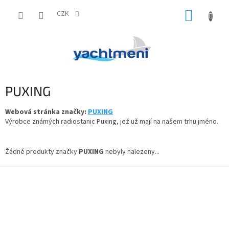
Přejít
NÁKUP
na
CZK
obsah
KOŠÍK
PUXING
Webová stránka značky:
PUXING
Výrobce známých radiostanic Puxing, jež už mají na našem trhu jméno.
Žádné produkty značky
PUXING
nebyly nalezeny...
Z
á
p
a
t
í