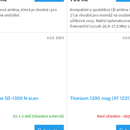
ová anténa, která je vhodná i pro
Kompaktní a spolehlivá CB anténa S
é umístění.
27 je vhodná pro montáž na osobní
užitkové vozy. Nabízí optimalizov
frekvenční rozsah 26,9–27,5 MHz 
stojatým vlněním (SWR...
Kód:
8689
Kód
na SD-1300 N scan
Titanium 1200 mag (AT 1231
Do 1-2 dnů (Skladem externě)
Není skladem - dej