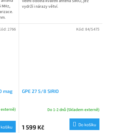
B anténa
Velmi odolná kvalitní anténa SIRIO, jež
5
5 MHz,
vydrží i nárazy větví.
hvězdiček.
arizace.
 mm.
Kód:
2766
Kód:
84/S475
50 mag
GPE 27 5/8 SIRIO
 externě)
Do 1-2 dnů (Skladem externě)
Do košíku
1 599 Kč
 košíku