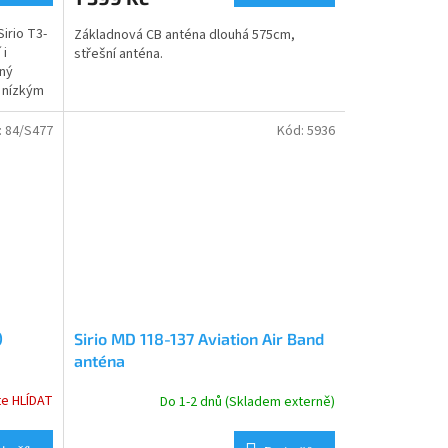
irio T3-
Základnová CB anténa dlouhá 575cm,
 i
střešní anténa.
aný
s nízkým
:
84/S477
Kód:
5936
)
Sirio MD 118-137 Aviation Air Band
anténa
te HLÍDAT
Do 1-2 dnů (Skladem externě)