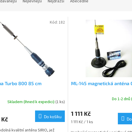
dávanější
Nejlevnější
Nejdražší
Abecedně
Kód:
182
na Turbo 800 85 cm
ML-145 magnetická anténa 
Do 1-2 dnů
Skladem (Ihned k expedici)
(1 ks)
Průměrné
hodnocení
1 111 Kč
produktu
Do košíku
1 Kč
je
Do
Měrná
1 111 Kč / 1 ks
4,9
cena:
odolná kvalitní anténa SIRIO, jež
z