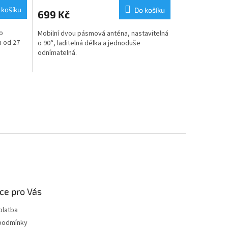
 košíku
Do košíku
699 Kč
o
Mobilní dvou pásmová anténa, nastavitelná
u od 27
o 90°, laditelná délka a jednoduše
odnímatelná.
ce pro Vás
platba
podmínky