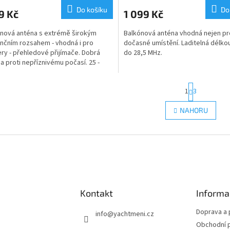
ktu
produktu
Do košíku
Do
9 Kč
1 099 Kč
je
5,0
nová anténa s extrémě širokým
Balkónová anténa vhodná nejen pr
z
nčním rozsahem - vhodná i pro
dočasné umístění. Laditelná délko
5
ry - přehledové přijímače. Dobrá
do 28,5 MHz.
ček.
hvězdiček.
a proti nepříznivému počasí. 25 -
Hz.
S
1
3
t
r
O
NAHORU
á
v
n
l
k
á
o
d
v
a
á
c
n
í
í
p
r
Kontakt
Informa
v
k
Doprava a 
info
@
yachtmeni.cz
y
Obchodní 