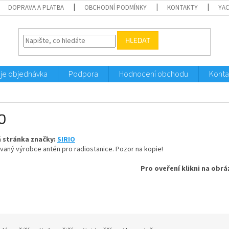
DOPRAVA A PLATBA
OBCHODNÍ PODMÍNKY
KONTAKTY
YA
HLEDAT
je objednávka
Podpora
Hodnocení obchodu
Konta
O
 stránka značky:
SIRIO
aný výrobce antén pro radiostanice. Pozor na kopie!
Pro oveření klikni na obr