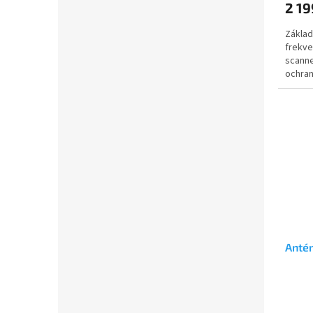
2 19
Základ
frekve
scanne
ochran
1300 M
Anté
Průmě
hodno