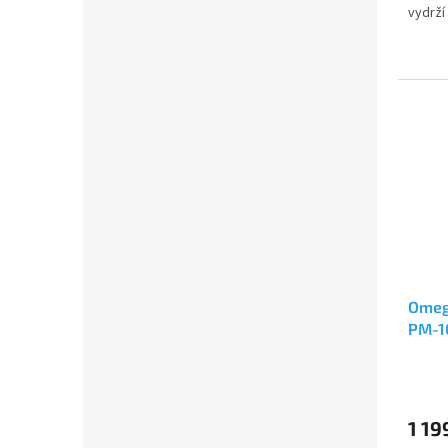
vydrží 
Omeg
PM-1
1 19