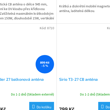
cena:
ická CB anténa o délce 945 mm,
Krátká a diskrétní mobilní magneti
ní ke DV kloubu přes křídlovou
anténa, laditelná délkou.
.Zatížitelná maximálním krátkodobým
m 150W, dlouhodobě 15W, vertikální
zace, kabel 4m...
Kód:
8710
K
899 Kč
–5 %
der 27 balkonová anténa
Sirio T3-27 CB anténa
Do 1-2 dnů (Skladem externě)
Do 1-2 dnů (Skladem
Do košíku
Do
 Kč
799 Kč