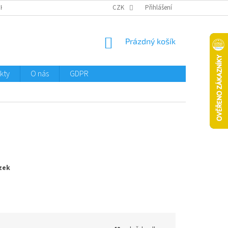
CHTMENI
CZK
Přihlášení
NÁKUPNÍ
Prázdný košík
KOŠÍK
kty
O nás
GDPR
ázek