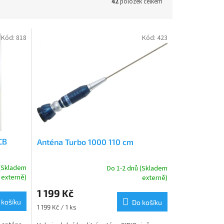
42
položek celkem
Kód:
818
Kód:
423
CB
Anténa Turbo 1000 110 cm
 (Skladem
Do 1-2 dnů (Skladem
Průměrné
externě)
externě)
hodnocení
1 199 Kč
produktu
 košíku
je
Do košíku
Měrná
1 199 Kč / 1 ks
5,0
cena:
z