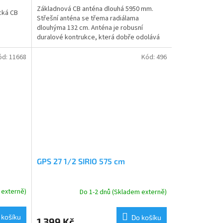
Základnová CB anténa dlouhá 5950 mm.
cká CB
Střešní anténa se třema radiálama
dlouhýma 132 cm. Anténa je robusní
duralové kontrukce, která dobře odolává
povětrnostním vlivům.
ód:
11668
Kód:
496
GPS 27 1/2 SIRIO 575 cm
 externě)
Do 1-2 dnů (Skladem externě)
 košíku
Do košíku
1 399 Kč