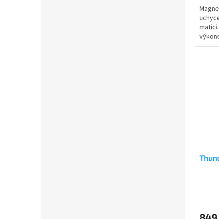
Magnet
uchyce
matici
výkone
polari
Thun
849