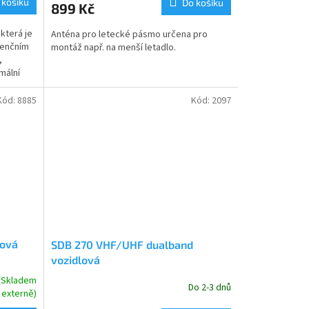
 košíku
Do košíku
899 Kč
 která je
Anténa pro letecké pásmo určena pro
venčním
montáž např. na menší letadlo.
,
mální
Kód:
8885
Kód:
2097
nová
SDB 270 VHF/UHF dualband
vozidlová
 (Skladem
Do 2-3 dnů
externě)