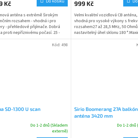
Do košíku
Do
9 Kč
999 Kč
nová anténa s extrémě širokým
Velmi kvalitní vozidlová CB anténa,
nčním rozsahem - vhodná i pro
vhodná pro vysoké výkony s frek
ry - přehledové přijímače. Dobrá
rozsahem27 až 28,5 MHz, 50 Ohmů
a proti nepříznivému počasí. 25 -
nastavitelný úhel sklonu 180 °.Maxi
Hz.
krátkodobý vstupní...
Kód:
498
na SD-1300 U scan
Sirio Boomerang 27A balkó
anténa 3420 mm
Do 1-2 dnů (Skladem
Do 1-2 dnů
rné
Průměrné
externě)
cení
hodnocení