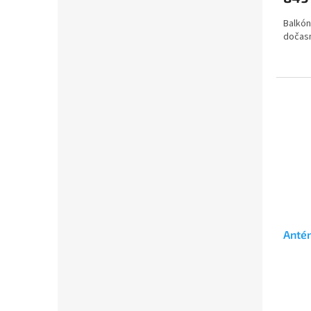
Balkón
dočasn
Anté