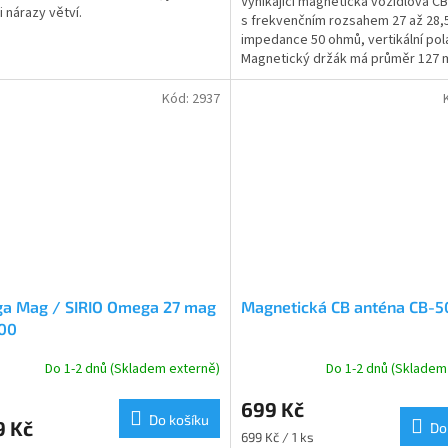
Vynikající magnetická vozidlová C
i nárazy větví.
5
s frekvenčním rozsahem 27 až 28,
hvězdiček.
impedance 50 ohmů, vertikální pol
Magnetický držák má průměr 127
Délka 1450mm,...
Kód:
2937
a Mag / SIRIO Omega 27 mag
Magnetická CB anténa CB-
00
Do 1-2 dnů (Skladem externě)
Do 1-2 dnů (Skladem
699 Kč
Do košíku
9 Kč
Do
Měrná
699 Kč / 1 ks