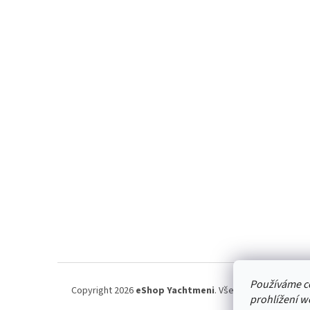
n
Z
e
á
l
p
a
t
í
Používáme c
Copyright 2026
eShop Yachtmeni
. Všechna práva vyhraz
prohlížení w