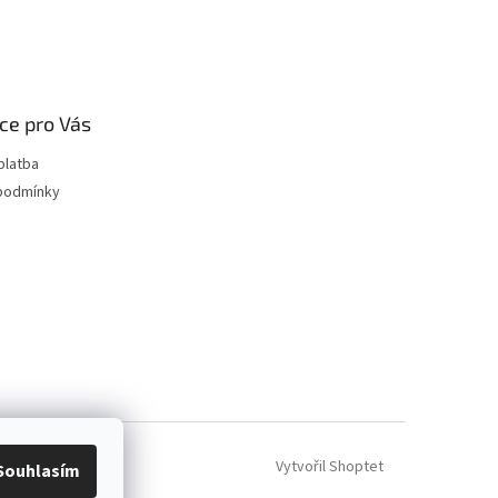
ce pro Vás
platba
podmínky
Vytvořil Shoptet
Souhlasím