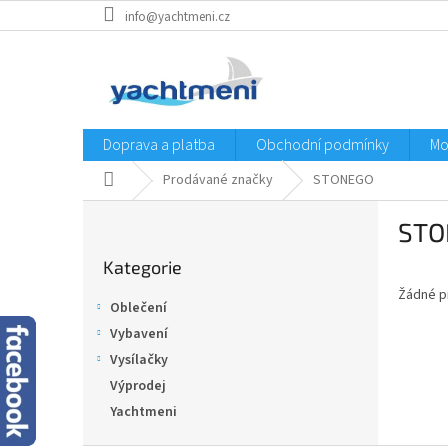
Přejít
info@yachtmeni.cz
na
obsah
Doprava a platba
Obchodní podmínky
Mo
Domů
Prodávané značky
STONEGO
P
STO
o
Přeskočit
s
Kategorie
kategorie
t
Žádné p
r
Oblečení
a
Vybavení
n
Vysílačky
n
í
Výprodej
p
Yachtmeni
a