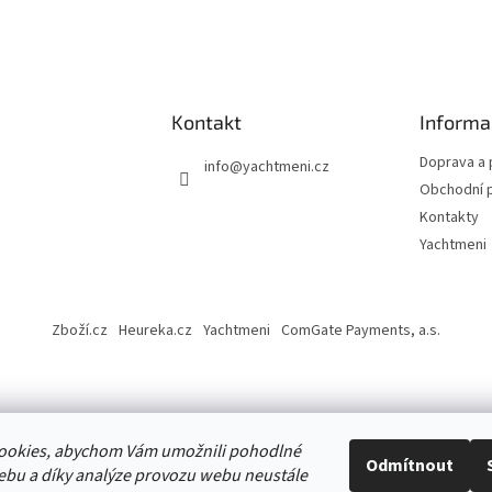
Kontakt
Informa
Doprava a 
info
@
yachtmeni.cz
Obchodní 
Kontakty
Yachtmeni
Zboží.cz
Heureka.cz
Yachtmeni
ComGate Payments, a.s.
ookies, abychom Vám umožnili pohodlné
ena.
Odmítnout
ebu a díky analýze provozu webu neustále