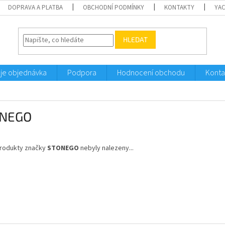
DOPRAVA A PLATBA
OBCHODNÍ PODMÍNKY
KONTAKTY
YA
HLEDAT
je objednávka
Podpora
Hodnocení obchodu
Konta
NEGO
rodukty značky
STONEGO
nebyly nalezeny...