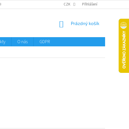
CHTMENI
CZK
Přihlášení
NÁKUPNÍ
Prázdný košík
KOŠÍK
kty
O nás
GDPR