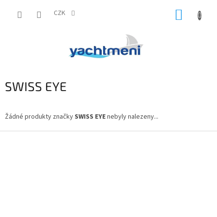
Přejít
NÁKUP
na
CZK
obsah
KOŠÍK
SWISS EYE
Žádné produkty značky
SWISS EYE
nebyly nalezeny...
Z
á
p
a
t
í