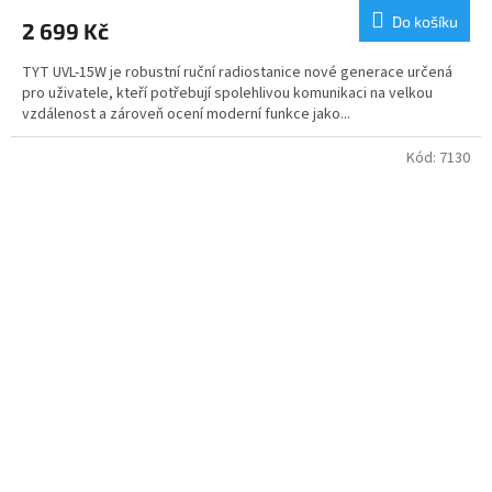
produktu
Do košíku
2 699 Kč
je
5,0
TYT UVL-15W je robustní ruční radiostanice nové generace určená
z
pro uživatele, kteří potřebují spolehlivou komunikaci na velkou
5
vzdálenost a zároveň ocení moderní funkce jako...
hvězdiček.
Kód:
7130