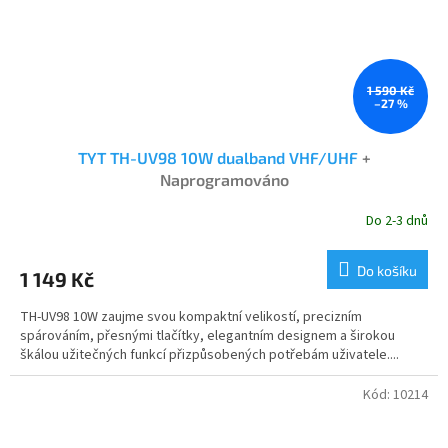
1 590 Kč
–27 %
TYT TH-UV98 10W dualband VHF/UHF
+
Naprogramováno
Do 2-3 dnů
Průměrné
hodnocení
produktu
Do košíku
1 149 Kč
je
5,0
TH-UV98 10W zaujme svou kompaktní velikostí, precizním
z
spárováním, přesnými tlačítky, elegantním designem a širokou
5
škálou užitečných funkcí přizpůsobených potřebám uživatele....
hvězdiček.
Kód:
10214