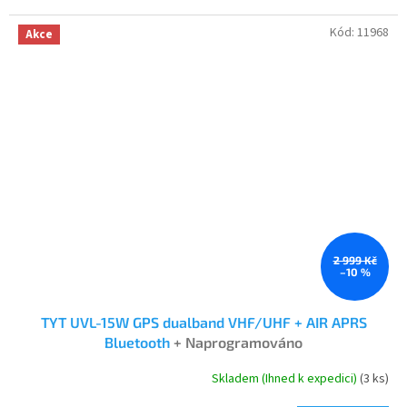
Kód:
11968
Akce
2 999 Kč
–10 %
TYT UVL-15W GPS dualband VHF/UHF + AIR APRS
Bluetooth
+ Naprogramováno
Skladem (Ihned k expedici)
(3 ks)
Průměrné
hodnocení