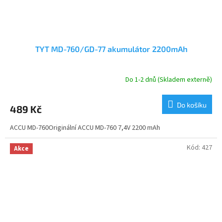
TYT MD-760/GD-77 akumulátor 2200mAh
Do 1-2 dnů (Skladem externě)
Průměrné
hodnocení
produktu
Do košíku
489 Kč
je
5,0
ACCU MD-760Originální ACCU MD-760 7,4V 2200 mAh
z
5
hvězdiček.
Kód:
427
Akce