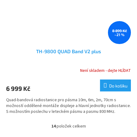
8 899 Kč
–21 %
TH-9800 QUAD Band V2 plus
Není skladem - dejte HLÍDAT
Průměrné
hodnocení
produktu
Do košíku
6 999 Kč
je
5,0
Quad-bandová radiostanice pro pásma 10m, 6m, 2m, 70cm s
z
možností oddělené montáže displeje a hlavní jednotky radiostanice.
5
S možnostím poslechu v leteckém pásmu a pasmu 800 MHz.
hvězdiček.
14
položek celkem
O
v