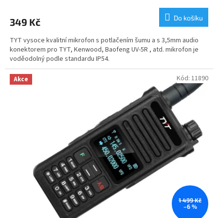
hodnocení
produktu
Do košíku
349 Kč
je
5,0
TYT vysoce kvalitní mikrofon s potlačením šumu a s 3,5mm audio
z
konektorem pro TYT, Kenwood, Baofeng UV-5R , atd. mikrofon je
5
voděodolný podle standardu IP54.
hvězdiček.
Kód:
11890
Akce
1 499 Kč
–6 %