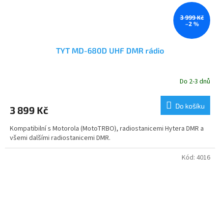
3 999 Kč
–2 %
TYT MD-680D UHF DMR rádio
Do 2-3 dnů
Do košíku
3 899 Kč
Kompatibilní s Motorola (MotoTRBO), radiostanicemi Hytera DMR a
všemi dalšími radiostanicemi DMR.
Kód:
4016