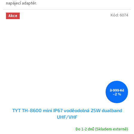
napájecí adaptér.
Kód:
6074
Akce
3 999 Kč
–2 %
TYT TH-8600 mini IP67 voděodolná 25W dualband
UHF/VHF
Do 1-2 dnů (Skladem externě)
Průměrné