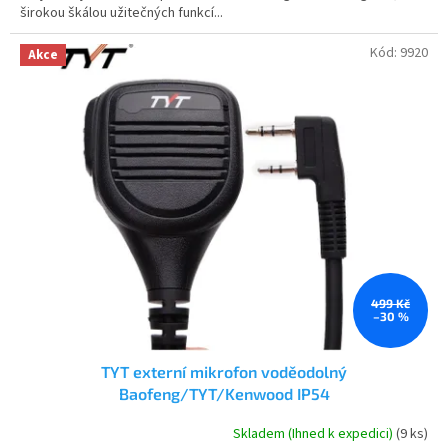
širokou škálou užitečných funkcí...
hvězdiček.
Kód:
9920
Akce
499 Kč
–30 %
TYT externí mikrofon voděodolný
Baofeng/TYT/Kenwood IP54
Skladem (Ihned k expedici)
(9 ks)
Průměrné