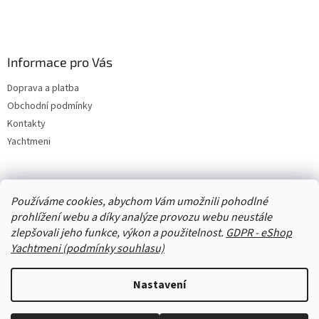
Informace pro Vás
Doprava a platba
Obchodní podmínky
Kontakty
Yachtmeni
Zboží.cz
Heureka.cz
Yachtmeni
ComGate Payments, a.s.
Používáme cookies, abychom Vám umožnili pohodlné
prohlížení webu a díky analýze provozu webu neustále
zlepšovali jeho funkce, výkon a použitelnost.
GDPR - eShop
Yachtmeni (podmínky souhlasu)
Nastavení
Vytvořil Shoptet