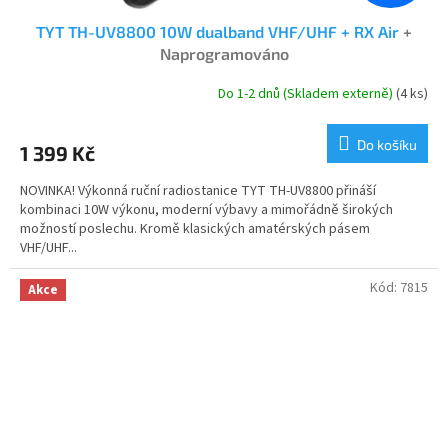
TYT TH-UV8800 10W dualband VHF/UHF + RX Air
+
Naprogramováno
Do 1-2 dnů (Skladem externě)
(4 ks)
Průměrné
hodnocení
produktu
Do košíku
1 399 Kč
je
5,0
NOVINKA! Výkonná ruční radiostanice TYT TH-UV8800 přináší
z
kombinaci 10W výkonu, moderní výbavy a mimořádně širokých
5
možností poslechu. Kromě klasických amatérských pásem
hvězdiček.
VHF/UHF...
Kód:
7815
Akce