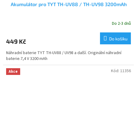
Akumulátor pro TYT TH-UV88 / TH-UV98 3200mAh
Do 2-3 dnů
Průměrné
hodnocení
produktu
Do košíku
449 Kč
je
5,0
Náhradní baterie TYT TH-UV88 / UV98 a další. Originální náhradní
z
baterie.7,4 V 3200 mAh
5
hvězdiček.
Kód:
11356
Akce