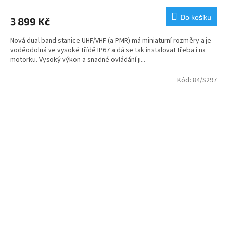
hodnocení
produktu
Do košíku
3 899 Kč
je
5,0
Nová dual band stanice UHF/VHF (a PMR) má miniaturní rozměry a je
z
voděodolná ve vysoké třídě IP67 a dá se tak instalovat třeba i na
5
motorku. Vysoký výkon a snadné ovládání ji...
hvězdiček.
Kód:
84/S297