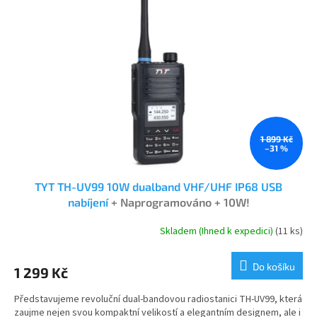
i
r
s
o
p
d
r
u
o
k
d
t
u
ů
k
t
ů
1 899 Kč
–31 %
TYT TH-UV99 10W dualband VHF/UHF IP68 USB
nabíjení
+ Naprogramováno + 10W!
Skladem (Ihned k expedici)
(11 ks)
Průměrné
hodnocení
produktu
Do košíku
1 299 Kč
je
4,9
Představujeme revoluční dual-bandovou radiostanici TH-UV99, která
z
zaujme nejen svou kompaktní velikostí a elegantním designem, ale i
5