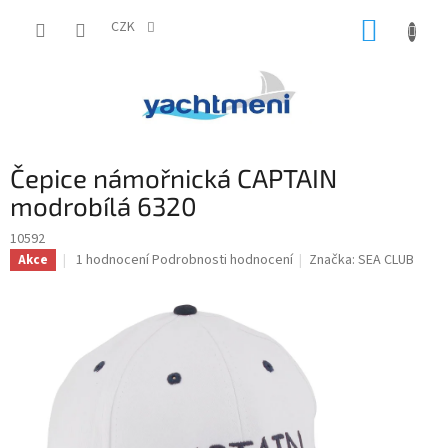
Přejít
NÁKUP
na
CZK
obsah
KOŠÍK
Čepice námořnická CAPTAIN
modrobílá 6320
10592
Průměrné
1 hodnocení
Podrobnosti hodnocení
Značka:
SEA CLUB
Akce
hodnocení
produktu
je
5,0
z
5
hvězdiček.