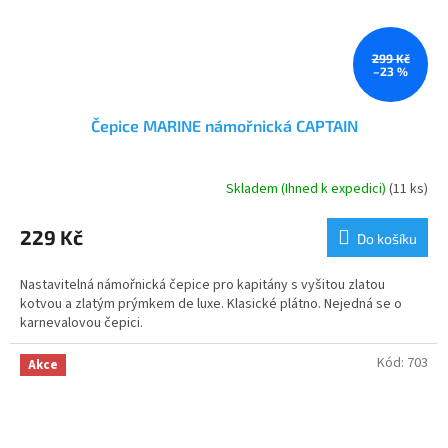
299 Kč
–23 %
Čepice MARINE námořnická CAPTAIN
Skladem (Ihned k expedici)
(11 ks)
Průměrné
hodnocení
produktu
229 Kč
Do košíku
je
5,0
Nastavitelná námořnická čepice pro kapitány s vyšitou zlatou
z
kotvou a zlatým prýmkem de luxe. Klasické plátno. Nejedná se o
5
karnevalovou čepici.
hvězdiček.
Kód:
703
Akce