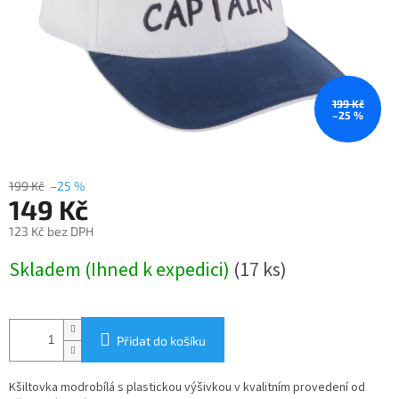
199 Kč
–25 %
199 Kč
–25 %
149 Kč
123 Kč bez DPH
Měrná
Skladem (Ihned k expedici)
(17 ks)
cena:
Přidat do košíku
Kšiltovka modrobílá s plastickou výšivkou v kvalitním provedení
od