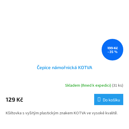
199 Kč
–35 %
Čepice námořnická KOTVA
Skladem (Ihned k expedici)
(31 ks)
Průměrné
hodnocení
produktu
129 Kč
Do košíku
je
5,0
Kšiltovka s vyšitým plastickým znakem KOTVA ve vysoké kvalitě.
z
5
hvězdiček.