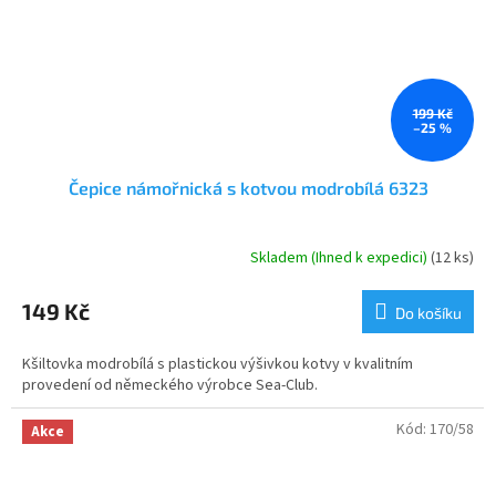
199 Kč
–25 %
Čepice námořnická s kotvou modrobílá 6323
Skladem (Ihned k expedici)
(12 ks)
Průměrné
hodnocení
produktu
149 Kč
Do košíku
je
5,0
Kšiltovka modrobílá s plastickou výšivkou kotvy v kvalitním
z
provedení od německého výrobce Sea-Club.
5
hvězdiček.
Kód:
170/58
Akce