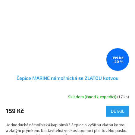
199 Kč
–20 %
Čepice MARINE námořnická se ZLATOU kotvou
Skladem (Ihned k expedici)
(17 ks)
Průměrné
hodnocení
produktu
159 Kč
DETAIL
je
4,9
Jednoduchá námořnická kapitánská čepice s vyšitou zlatou kotvou
z
a zlatým prýmkem. Nastavitelná velikost pomocí plastového pásku.
5