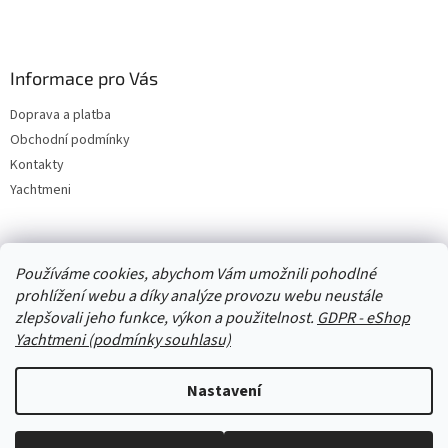
Informace pro Vás
Doprava a platba
Obchodní podmínky
Kontakty
Yachtmeni
Zboží.cz
Heureka.cz
Yachtmeni
ComGate Payments, a.s.
Používáme cookies, abychom Vám umožnili pohodlné
prohlížení webu a díky analýze provozu webu neustále
zlepšovali jeho funkce, výkon a použitelnost.
GDPR - eShop
Yachtmeni (podmínky souhlasu)
Nastavení
Vytvořil Shoptet