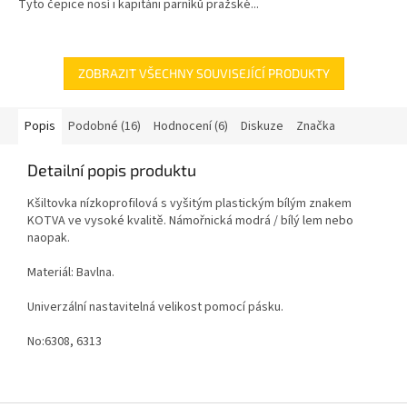
Tyto čepice nosí i kapitáni parníků pražské...
hvězdiček.
ZOBRAZIT VŠECHNY SOUVISEJÍCÍ PRODUKTY
Popis
Podobné (16)
Hodnocení (6)
Diskuze
Značka
Detailní popis produktu
Kšiltovka nízkoprofilová s vyšitým plastickým bílým znakem
KOTVA ve vysoké kvalitě. Námořnická modrá / bílý lem nebo
naopak.
Materiál: Bavlna.
Univerzální nastavitelná velikost pomocí pásku.
No:6308, 6313