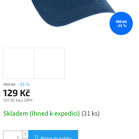
199 Kč
–35 %
199 Kč
–35 %
129 Kč
107 Kč bez DPH
Měrná
Skladem (Ihned k expedici)
(31 ks)
cena:
Přidat do košíku