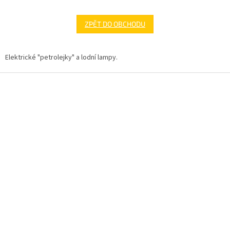
ZPĚT DO OBCHODU
Elektrické "petrolejky" a lodní lampy.
Z
á
p
a
t
í