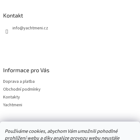
Kontakt
info
@
yachtmeni.cz
Informace pro Vás
Doprava a platba
Obchodní podmínky
Kontakty
Yachtmeni
Zboží.cz
Heureka.cz
Yachtmeni
ComGate Payments, a.s.
Používáme cookies, abychom Vám umožnili pohodlné
prohlížení webu a díky analýze provozu webu neustále