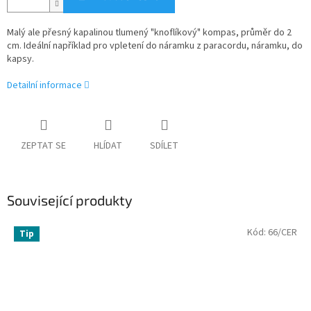
Malý ale přesný kapalinou tlumený "knoflíkový" kompas, průměr do 2
cm. I
deální například pro vpletení do náramku z paracordu, náramku, do
kapsy.
Detailní informace
ZEPTAT SE
HLÍDAT
SDÍLET
Související produkty
Kód:
66/CER
Tip