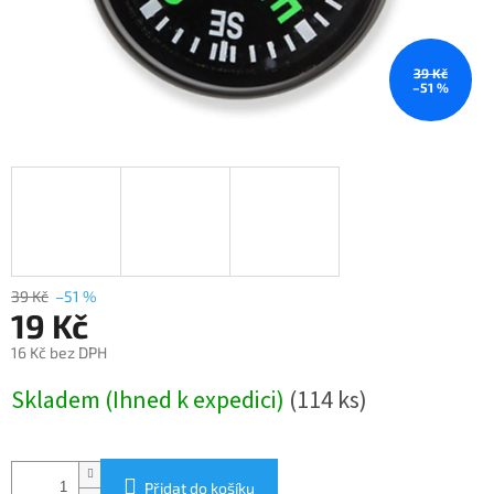
39 Kč
–51 %
39 Kč
–51 %
19 Kč
16 Kč bez DPH
Měrná
Skladem (Ihned k expedici)
(114 ks)
cena:
Přidat do košíku