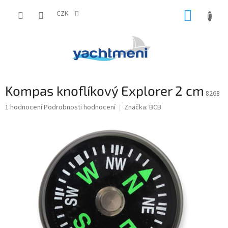
Přejít
NÁKUP
na
CZK
obsah
KOŠÍK
Kompas knoflíkový Explorer 2 cm
8268
Průměrné
1 hodnocení
Podrobnosti hodnocení
Značka:
BCB
hodnocení
produktu
je
1,0
z
5
hvězdiček.