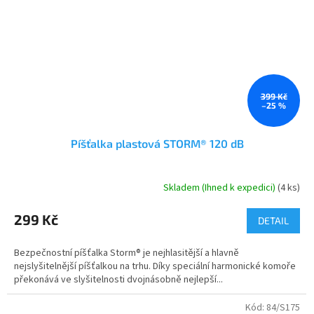
399 Kč
–25 %
Píšťalka plastová STORM® 120 dB
Skladem (Ihned k expedici)
(4 ks)
Průměrné
hodnocení
produktu
299 Kč
DETAIL
je
4,5
Bezpečnostní píšťalka Storm® je nejhlasitější a hlavně
z
nejslyšitelnější píšťalkou na trhu. Díky speciální harmonické komoře
5
překonává ve slyšitelnosti dvojnásobně nejlepší...
hvězdiček.
Kód:
84/S175