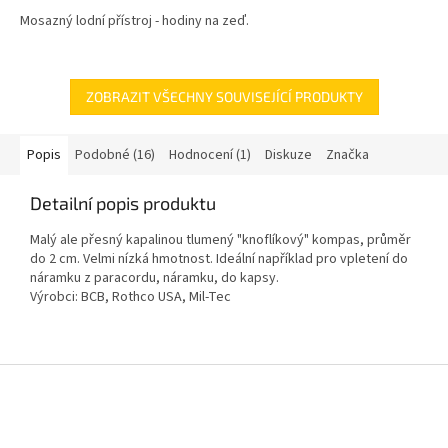
Mosazný lodní přístroj - hodiny na zeď.
ZOBRAZIT VŠECHNY SOUVISEJÍCÍ PRODUKTY
Popis
Podobné (16)
Hodnocení (1)
Diskuze
Značka
Detailní popis produktu
Malý ale přesný kapalinou tlumený "knoflíkový" kompas, průměr
do 2 cm. Velmi nízká hmotnost. I
deální například pro vpletení do
náramku z paracordu, náramku, do kapsy.
Výrobci: BCB, Rothco USA, Mil-Tec
Z
á
p
a