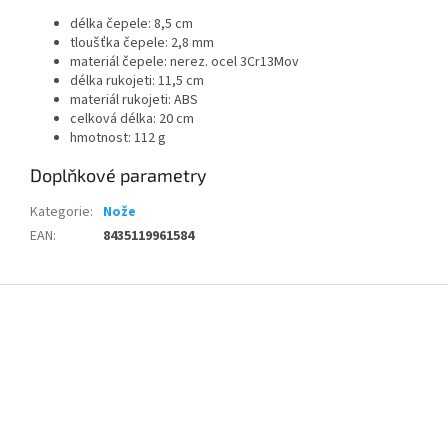
délka čepele: 8,5 cm
tloušťka čepele: 2,8 mm
materiál čepele: nerez. ocel 3Cr13Mov
délka rukojeti: 11,5 cm
materiál rukojeti: ABS
celková délka: 20 cm
hmotnost: 112 g
Doplňkové parametry
Kategorie
:
Nože
EAN
:
8435119961584
Z
á
p
a
t
í