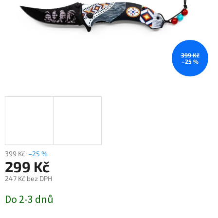
399 Kč
–25 %
399 Kč
–25 %
299 Kč
247 Kč bez DPH
Měrná
Do 2-3 dnů
cena: