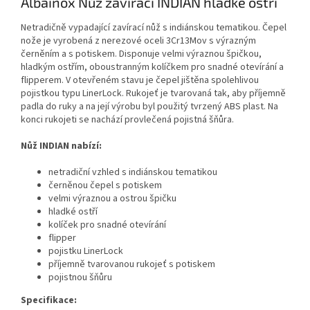
Albainox Nůž zavírací INDIAN hladké ostří
Netradičně vypadající zavírací nůž s indiánskou tematikou. Čepel
nože je vyrobená z nerezové oceli 3Cr13Mov s výrazným
černěním a s potiskem. Disponuje velmi výraznou špičkou,
hladkým ostřím, oboustranným kolíčkem pro snadné otevírání a
flipperem. V otevřeném stavu je čepel jištěna spolehlivou
pojistkou typu LinerLock. Rukojeť je tvarovaná tak, aby příjemně
padla do ruky a na její výrobu byl použitý tvrzený ABS plast. Na
konci rukojeti se nachází provlečená pojistná šňůra.
Nůž INDIAN nabízí:
netradiční vzhled s indiánskou tematikou
černěnou čepel s potiskem
velmi výraznou a ostrou špičku
hladké ostří
kolíček pro snadné otevírání
flipper
pojistku LinerLock
příjemně tvarovanou rukojeť s potiskem
pojistnou šňůru
Specifikace: