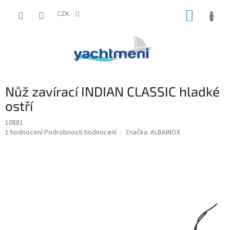
Přejít
NÁKUP
na
CZK
obsah
KOŠÍK
Nůž zavírací INDIAN CLASSIC hladké
ostří
10881
Průměrné
1 hodnocení
Podrobnosti hodnocení
Značka:
ALBAINOX
hodnocení
produktu
je
1,0
z
5
hvězdiček.