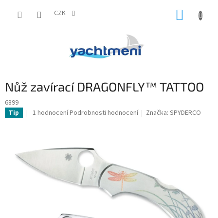
Přejít
NÁKUP
na
CZK
obsah
KOŠÍK
Nůž zavírací DRAGONFLY™ TATTOO
6899
Průměrné
1 hodnocení
Podrobnosti hodnocení
Značka:
SPYDERCO
Tip
hodnocení
produktu
je
5,0
z
5
hvězdiček.