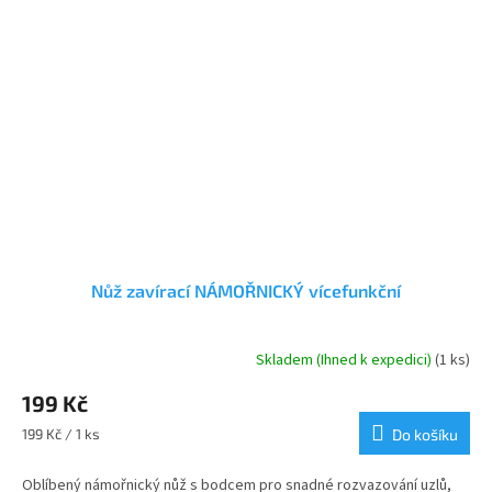
Nůž zavírací NÁMOŘNICKÝ vícefunkční
Skladem (Ihned k expedici)
(1 ks)
Průměrné
hodnocení
199 Kč
produktu
je
Měrná
199 Kč / 1 ks
Do košíku
4,5
cena:
z
Oblíbený námořnický nůž s bodcem pro snadné rozvazování uzlů,
5