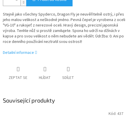
Stejně jako všechny Spyderco, Dragon Fly je neuvěřitelně ostrý, i přes
jeho malou velikost a neškodné jméno. Pevná čepel je vyrobena z oceli
"VG-10" a rukojeť z nerezové oceli. Hravý design, precizní japonská
výroba. Tenhle nůž si prostě zamilujete. Spona ho udrží na džínách v
kapse a pro svou velikost o něm nebudete ani vědět. Údržba: 0. Ani po
roce denního používání neztratil svou ostrost!
Detailní informace
ZEPTAT SE
HLÍDAT
SDÍLET
Související produkty
Kód:
437