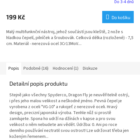
Do 3-4 dnů
199 Kč
Do košíku
Malý multifunknční nástroj, jehož součástí jsou kleště, 2 nože s
hladkou čepelí, pilníček a šroubovák. Celková délka (rozložené) - 7,5
cm. Materiál - nerezová ocel 3Cr13MoV....
Popis
Podobné (16)
Hodnocení (1)
Diskuze
Detailní popis produktu
Stejně jako všechny Spyderco, Dragon Fly je neuvěřitelně ostrý,
i přes jeho malou velikost a neškodné jméno. Pevná čepel je
vyrobena z oceli "VG-10" a rukojeť z nerezové oceli. Hravý
design, precizní japonská výroba. Tenhle nůž si prostě
zamilujete. Spona ho udrží na džínách v kapse a pro svou
velikost o něm nebudete ani vědět. Údržba: 0. Ani po roce
denního používání neztratil svou ostrost! Lze udržovat třeba jen
koženým řemenem...