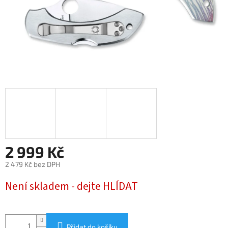
2 999 Kč
2 479 Kč bez DPH
Měrná
Není skladem - dejte HLÍDAT
cena:
Přidat do košíku