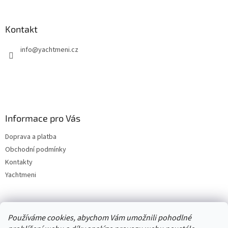
Kontakt
info
@
yachtmeni.cz
Informace pro Vás
Doprava a platba
Obchodní podmínky
Kontakty
Yachtmeni
Zboží.cz
Heureka.cz
Yachtmeni
ComGate Payments, a.s.
Používáme cookies, abychom Vám umožnili pohodlné