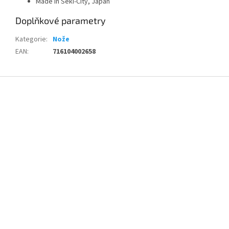
Made in Seki-City, Japan
Doplňkové parametry
Kategorie
:
Nože
EAN
:
716104002658
Z
á
p
a
t
í