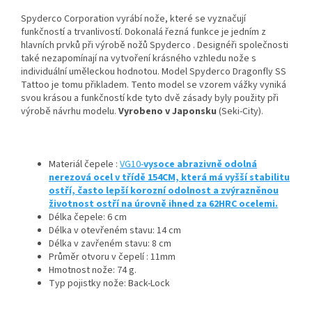
Spyderco Corporation vyrábí nože, které se vyznačují
funkčností a trvanlivostí. Dokonalá řezná funkce je jedním z
hlavních prvků při výrobě nožů Spyderco . Designéři společnosti
také nezapomínají na vytvoření krásného vzhledu nože s
individuální uměleckou hodnotou. Model Spyderco Dragonfly SS
Tattoo je tomu přikladem. Tento model se vzorem vážky vyniká
svou krásou a funkčností kde tyto dvě zásady byly použity při
výrobě návrhu modelu.
Vyrobeno v Japonsku
(Seki-City).
Materiál čepele :
VG10-
vysoce abrazivně odolná
nerezová ocel v třídě 154CM, která má vyšší stabilitu
ostří, často lepší korozní odolnost a zvýrazněnou
životnost ostří na úrovně ihned za 62HRC ocelemi.
Délka čepele: 6 cm
Délka v otevřeném stavu: 14 cm
Délka v zavřeném stavu: 8 cm
Průměr otvoru v čepelí : 11mm
Hmotnost nože: 74 g.
Typ pojistky nože: Back-Lock