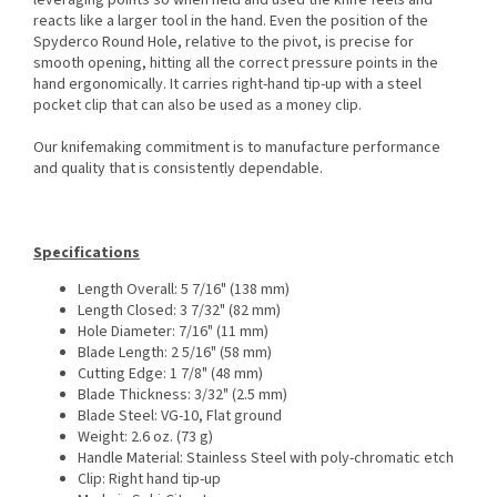
leveraging points so when held and used the knife feels and
reacts like a larger tool in the hand. Even the position of the
Spyderco Round Hole, relative to the pivot, is precise for
smooth opening, hitting all the correct pressure points in the
hand ergonomically. It carries right-hand tip-up with a steel
pocket clip that can also be used as a money clip.
Our knifemaking commitment is to manufacture performance
and quality that is consistently dependable.
Specifications
Length Overall: 5 7/16" (138 mm)
Length Closed: 3 7/32" (82 mm)
Hole Diameter: 7/16" (11 mm)
Blade Length: 2 5/16" (58 mm)
Cutting Edge: 1 7/8" (48 mm)
Blade Thickness: 3/32" (2.5 mm)
Blade Steel: VG-10, Flat ground
Weight: 2.6 oz. (73 g)
Handle Material: Stainless Steel with poly-chromatic etch
Clip: Right hand tip-up