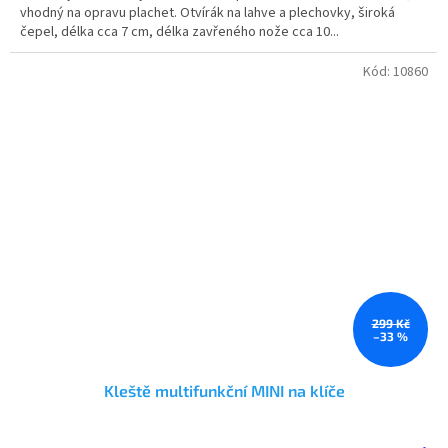
vhodný na opravu plachet. Otvírák na lahve a plechovky, široká
hvězdiček.
čepel, délka cca 7 cm, délka zavřeného nože cca 10...
Kód:
10860
299 Kč
–33 %
Kleště multifunkční MINI na klíče