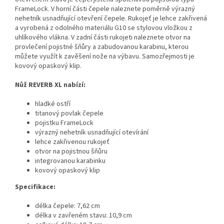
FrameLock. V horní části čepele naleznete poměrně výrazný
nehetník usnadňující otevření čepele. Rukojeť je lehce zakřivená
a vyrobená z odolného materiálu G10 se stylovou vložkou z
uhlíkového vlákna. V zadní části rukojeti naleznete otvor na
provlečení pojistné šňůry a zabudovanou karabinu, kterou
můžete využít k zavěšení nože na výbavu. Samozřejmosti je
kovový opaskový klip.
Nůž REVERB XL nabízí:
hladké ostří
titanový povlak čepele
pojistku FrameLock
výrazný nehetník usnadňující otevírání
lehce zakřivenou rukojeť
otvor na pojistnou šňůru
integrovanou karabinku
kovový opaskový klip
Specifikace:
délka čepele: 7,62 cm
délka v zavřeném stavu: 10,9 cm