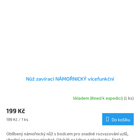
Nůž zavírací NÁMOŘNICKÝ vícefunkční
Skladem (Ihned k expedici)
(1 ks)
Průměrné
hodnocení
199 Kč
produktu
je
Měrná
199 Kč / 1 ks
Do košíku
4,5
cena:
z
Oblíbený námořnický nůž s bodcem pro snadné rozvazování uzlů,
5