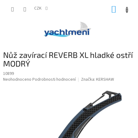
Přejít
NÁKUP
na
CZK
obsah
KOŠÍK
Nůž zavírací REVERB XL hladké ostří
MODRÝ
10899
Průměrné
Neohodnoceno
Podrobnosti hodnocení
Značka:
KERSHAW
hodnocení
produktu
je
0,0
z
5
hvězdiček.