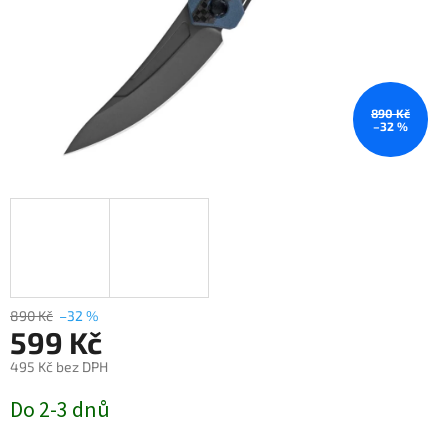
890 Kč
–32 %
890 Kč
–32 %
599 Kč
495 Kč bez DPH
Měrná
Do 2-3 dnů
cena: