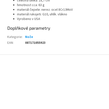
celková délka: 18,7 cm
hmotnost cca: 63 g
materiál čepele: nerez. ocel 8Cr13MoV
materiál rukojeti: G10, uhlík. vlákno
Vyrobeno v USA
Doplňkové parametry
Kategorie
:
Nože
EAN
:
087171055923
Z
á
p
a
t
í