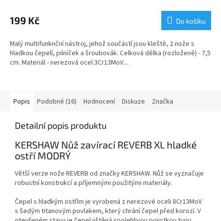
199 Kč
Do košíku
Malý multifunknční nástroj, jehož součástí jsou kleště, 2 nože s
hladkou čepelí, pilníček a šroubovák. Celková délka (rozložené) - 7,5
cm. Materiál - nerezová ocel 3Cr13MoV....
Popis
Podobné (16)
Hodnocení
Diskuze
Značka
Detailní popis produktu
KERSHAW Nůž zavírací REVERB XL hladké
ostří MODRÝ
Větší verze nože REVERB od značky KERSHAW. Nůž se vyznačuje
robustní konstrukcí a příjemnými použitými materiály.
Čepel s hladkým ostřím je vyrobená z nerezové oceli 8Cr13MoV
s šedým titanovým povlakem, který chrání čepel před korozí. V
otevřeném stavu je čepel jištěná spolehlivou pojistkou typu