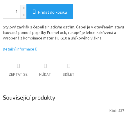
Přidat do košíku
Stylový zavírák s čepelí s hladkým ostřím. Čepel je v otevřeném stavu
fixovaná pomocí pojistky FrameLock, rukojeť je lehce zakřivená a
vyrobená z kombinace materiálu G10 a uhlíkového vlákna.
Detailní informace
ZEPTAT SE
HLÍDAT
SDÍLET
Související produkty
Kód:
437