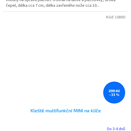
vhodný na opravu plachet. Otvírák na lahve a plechovky, široká
hvězdiček.
čepel, délka cca 7 cm, délka zavřeného nože cca 10...
Kód:
10860
299 Kč
–33 %
Kleště multifunkční MINI na klíče
Do 3-4 dnů