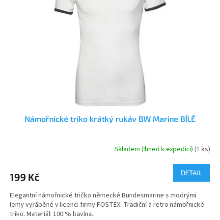
s
k
p
t
r
ů
o
d
u
k
t
ů
Námořnické triko krátký rukáv BW Marine BÍLÉ
Skladem (Ihned k expedici)
(1 ks)
Průměrné
hodnocení
produktu
DETAIL
199 Kč
je
4,0
Elegantní námořnické tričko německé Bundesmarine s modrými
z
lemy vyráběné v licenci firmy FOSTEX. Tradiční a retro námořnické
5
triko. Materiál: 100 % bavlna.
hvězdiček.