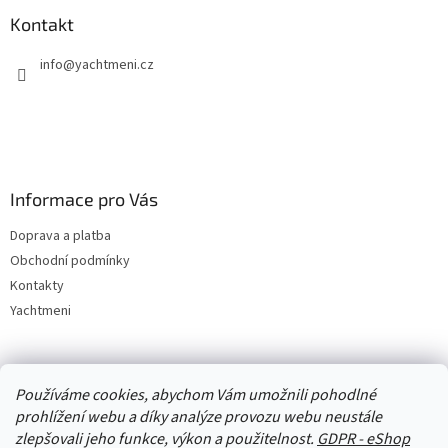
Kontakt
info
@
yachtmeni.cz
Informace pro Vás
Doprava a platba
Obchodní podmínky
Kontakty
Yachtmeni
Zboží.cz
Heureka.cz
Yachtmeni
ComGate Payments, a.s.
Používáme cookies, abychom Vám umožnili pohodlné
prohlížení webu a díky analýze provozu webu neustále
zlepšovali jeho funkce, výkon a použitelnost.
GDPR - eShop