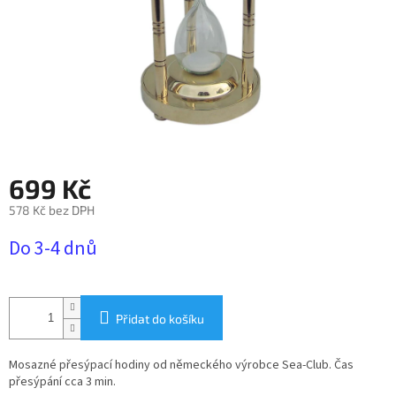
699 Kč
578 Kč bez DPH
Měrná
Do 3-4 dnů
cena:
Přidat do košíku
Mosazné přesýpací hodiny
od německého výrobce Sea-Club.
Čas
přesýpání cca 3 min.