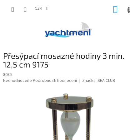
Přejít
NÁKUP
na
CZK
obsah
KOŠÍK
Přesýpací mosazné hodiny 3 min.
12,5 cm 9175
8085
Průměrné
Neohodnoceno
Podrobnosti hodnocení
Značka:
SEA CLUB
hodnocení
produktu
je
0,0
z
5
hvězdiček.