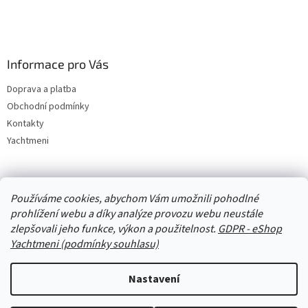
Informace pro Vás
Doprava a platba
Obchodní podmínky
Kontakty
Yachtmeni
Zboží.cz
Heureka.cz
Yachtmeni
ComGate Payments, a.s.
Používáme cookies, abychom Vám umožnili pohodlné
prohlížení webu a díky analýze provozu webu neustále
zlepšovali jeho funkce, výkon a použitelnost.
GDPR - eShop
Yachtmeni (podmínky souhlasu)
Nastavení
Vytvořil Shoptet