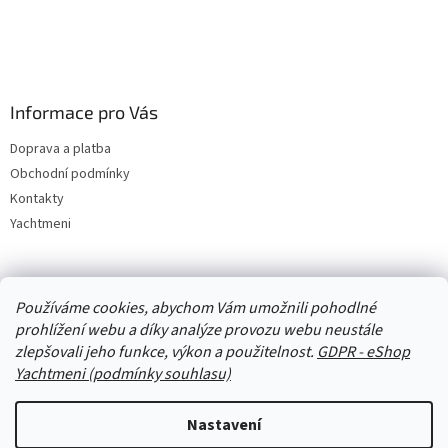
Informace pro Vás
Doprava a platba
Obchodní podmínky
Kontakty
Yachtmeni
Zboží.cz
Heureka.cz
Yachtmeni
ComGate Payments, a.s.
Používáme cookies, abychom Vám umožnili pohodlné
prohlížení webu a díky analýze provozu webu neustále
zlepšovali jeho funkce, výkon a použitelnost.
GDPR - eShop
Yachtmeni (podmínky souhlasu)
Nastavení
Vytvořil Shoptet