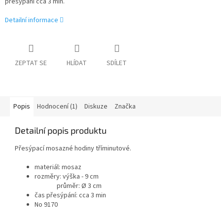
přesýpání cca 3 min.
Detailní informace
ZEPTAT SE
HLÍDAT
SDÍLET
Popis
Hodnocení (1)
Diskuze
Značka
Detailní popis produktu
Přesýpací mosazné hodiny tříminutové.
materiál: mosaz
rozměry: výška - 9 cm
průměr:
Ø 3 cm
čas přesýpání: cca 3 min
No 9170