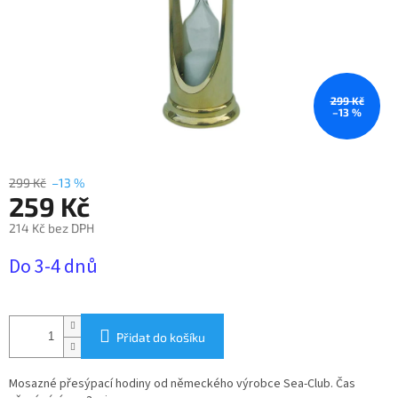
299 Kč
–13 %
299 Kč
–13 %
259 Kč
214 Kč bez DPH
Měrná
Do 3-4 dnů
cena:
Přidat do košíku
Mosazné přesýpací hodiny
od německého výrobce Sea-Club.
Čas