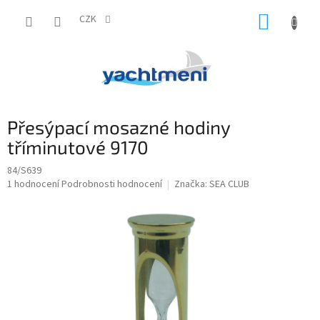
Přejít
NÁKUP
na
CZK
obsah
KOŠÍK
Přesýpací mosazné hodiny
tříminutové 9170
84/S639
Průměrné
1 hodnocení
Podrobnosti hodnocení
Značka:
SEA CLUB
hodnocení
produktu
je
5,0
z
5
hvězdiček.