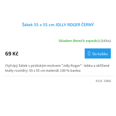
Šátek 55 x 55 cm JOLLY ROGER ČERNÝ
Skladem (Ihned k expedici)
(16 ks)
Průměrné
hodnocení
produktu
69 Kč
Do košíku
je
5,0
čtyřcípý šátek s pirátským motivem "Jolly Roger" - lebka a skřížené
z
hnáty rozměry: 55 x 55 cm materiál: 100 % bavlna
5
hvězdiček.
Kód:
3486