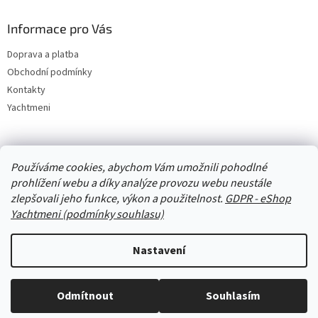
Informace pro Vás
Doprava a platba
Obchodní podmínky
Kontakty
Yachtmeni
Zboží.cz
Heureka.cz
Yachtmeni
ComGate Payments, a.s.
Používáme cookies, abychom Vám umožnili pohodlné
prohlížení webu a díky analýze provozu webu neustále
zlepšovali jeho funkce, výkon a použitelnost.
GDPR - eShop
Yachtmeni (podmínky souhlasu)
Nastavení
Vytvořil Shoptet
Odmítnout
Souhlasím
Copyright 2026
eShop Yachtmeni
. Všechna práva vyhrazena.