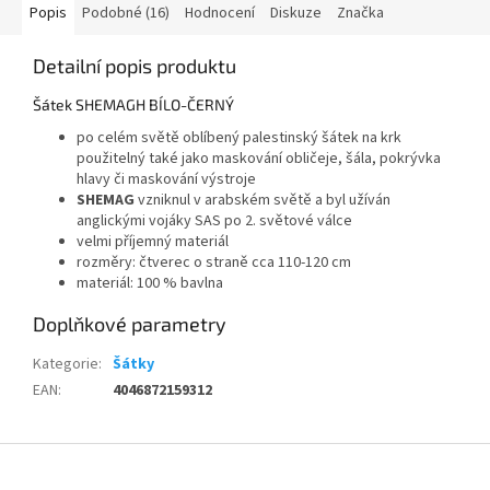
Popis
Podobné (16)
Hodnocení
Diskuze
Značka
Detailní popis produktu
Šátek SHEMAGH BÍLO-ČERNÝ
po celém světě oblíbený palestinský šátek na krk
použitelný také jako maskování obličeje, šála, pokrývka
hlavy či maskování výstroje
SHEMAG
vzniknul v arabském světě a byl užíván
anglickými vojáky SAS po 2. světové válce
velmi příjemný materiál
rozměry: čtverec o straně cca 110-120 cm
materiál: 100 % bavlna
Doplňkové parametry
Kategorie
:
Šátky
EAN
:
4046872159312
Z
á