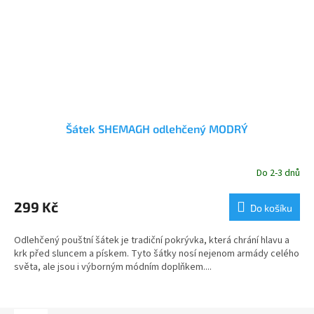
Šátek SHEMAGH odlehčený MODRÝ
Do 2-3 dnů
299 Kč
Do košíku
Odlehčený pouštní šátek je tradiční pokrývka, která chrání hlavu a
krk před sluncem a pískem. Tyto šátky nosí nejenom armády celého
světa, ale jsou i výborným módním doplňkem....