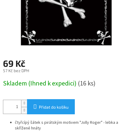
69 Kč
57 Kč bez DPH
Měrná
Skladem (Ihned k expedici)
(16 ks)
cena:
Přidat do košíku
čtyřcípý šátek s pirátským motivem "Jolly Roger" - lebka a
skřížené hnáty