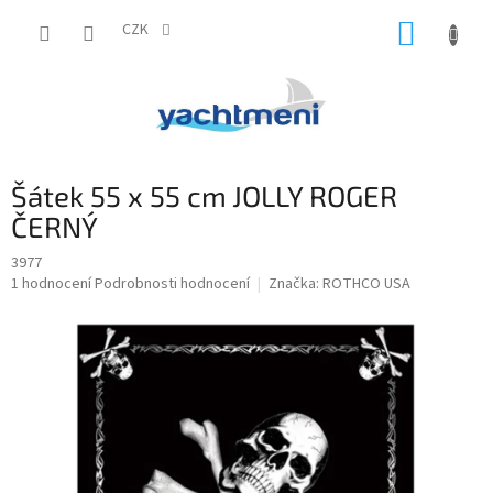
Přejít
NÁKUP
na
CZK
obsah
KOŠÍK
Šátek 55 x 55 cm JOLLY ROGER
ČERNÝ
3977
Průměrné
1 hodnocení
Podrobnosti hodnocení
Značka:
ROTHCO USA
hodnocení
produktu
je
5,0
z
5
hvězdiček.