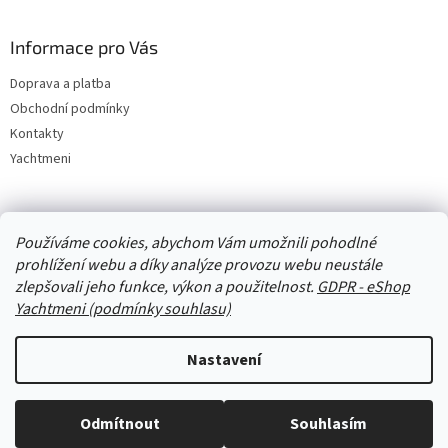
Informace pro Vás
Doprava a platba
Obchodní podmínky
Kontakty
Yachtmeni
Zboží.cz
Heureka.cz
Yachtmeni
ComGate Payments, a.s.
Používáme cookies, abychom Vám umožnili pohodlné
prohlížení webu a díky analýze provozu webu neustále
zlepšovali jeho funkce, výkon a použitelnost.
GDPR - eShop
Yachtmeni (podmínky souhlasu)
Nastavení
Vytvořil Shoptet
Odmítnout
Souhlasím
Copyright 2026
eShop Yachtmeni
. Všechna práva vyhrazena.