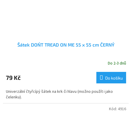
Šátek DON´T TREAD ON ME 55 x 55 cm ČERNÝ
Do 2-3 dnů
79 Kč
Do košíku
Univerzální čtyřcípý šátek na krk či hlavu (možno použít i jako
čelenku).
Kód:
4916