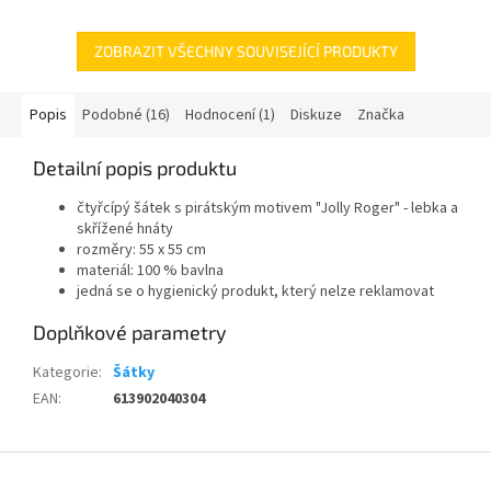
ZOBRAZIT VŠECHNY SOUVISEJÍCÍ PRODUKTY
Popis
Podobné (16)
Hodnocení (1)
Diskuze
Značka
Detailní popis produktu
čtyřcípý šátek s pirátským motivem "Jolly Roger" - lebka a
skřížené hnáty
rozměry: 55 x 55 cm
materiál: 100 % bavlna
jedná se o hygienický produkt, který nelze reklamovat
Doplňkové parametry
Kategorie
:
Šátky
EAN
:
613902040304
Z
á