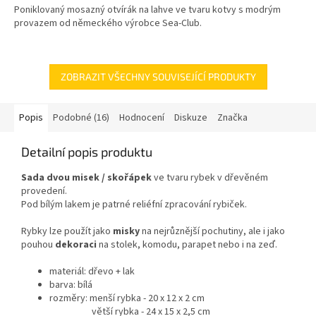
Poniklovaný mosazný otvírák na lahve ve tvaru kotvy s modrým
provazem od německého výrobce Sea-Club.
ZOBRAZIT VŠECHNY SOUVISEJÍCÍ PRODUKTY
Popis
Podobné (16)
Hodnocení
Diskuze
Značka
Detailní popis produktu
Sada dvou misek / skořápek
ve tvaru rybek v dřevěném
provedení.
Pod bílým lakem je patrné reliéfní zpracování rybiček.
Rybky lze použít jako
misky
na nejrůznější pochutiny, ale i jako
pouhou
dekoraci
na stolek, komodu, parapet nebo i na zeď.
materiál: dřevo + lak
barva: bílá
rozměry: menší rybka -
20 x 12 x 2 cm
větší rybka - 24 x 15 x 2,5 cm