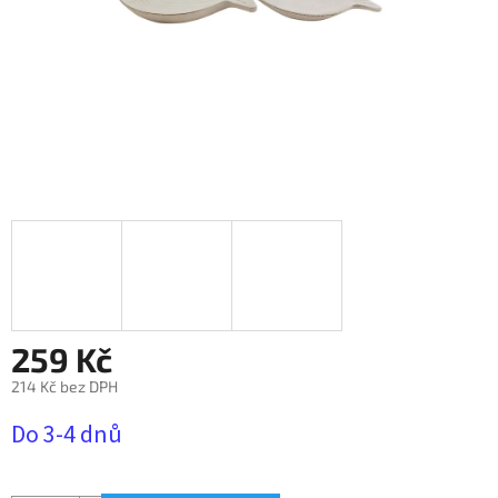
259 Kč
214 Kč bez DPH
Měrná
Do 3-4 dnů
cena: