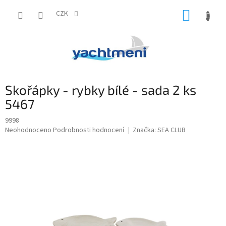
Přejít
NÁKUP
na
CZK
obsah
KOŠÍK
Skořápky - rybky bílé - sada 2 ks
5467
9998
Průměrné
Neohodnoceno
Podrobnosti hodnocení
Značka:
SEA CLUB
hodnocení
produktu
je
0,0
z
5
hvězdiček.