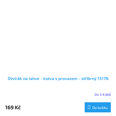
Otvírák na lahve - kotva s provazem - stříbrný 1517N
Do 3-4 dnů
169 Kč
Do košíku