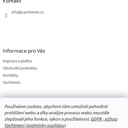
Kontakt
info
@
yachtmeni.cz
Informace pro Vás
Doprava a platba
Obchodní podmínky
Kontakty
Yachtmeni
Zboží.cz
Heureka.cz
Yachtmeni
ComGate Payments, a.s.
Používáme cookies, abychom Vám umožnili pohodlné
prohlížení webu a díky analýze provozu webu neustále
zlepšovali jeho funkce, výkon a použitelnost.
GDPR - eShop
Yachtmeni (podmínky souhlasu)