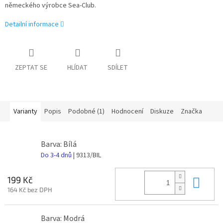
německého výrobce Sea-Club.
Detailní informace
ZEPTAT SE
HLÍDAT
SDÍLET
Varianty
Popis
Podobné (1)
Hodnocení
Diskuze
Značka
Barva: Bílá
Do 3-4 dnů
| 9313/BIL
Do 
199 Kč
164 Kč bez DPH
Barva: Modrá