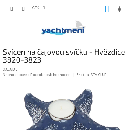
Přejít
NÁKUP
na
CZK
obsah
KOŠÍK
Svícen na čajovou svíčku - Hvězdice
3820-3823
9313/BIL
Průměrné
Neohodnoceno
Podrobnosti hodnocení
Značka:
SEA CLUB
hodnocení
produktu
je
0,0
z
5
hvězdiček.