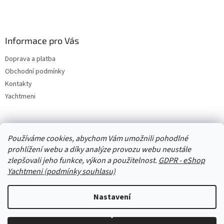
Informace pro Vás
Doprava a platba
Obchodní podmínky
Kontakty
Yachtmeni
Zboží.cz
Heureka.cz
Yachtmeni
ComGate Payments, a.s.
Používáme cookies, abychom Vám umožnili pohodlné
prohlížení webu a díky analýze provozu webu neustále
zlepšovali jeho funkce, výkon a použitelnost.
GDPR - eShop
Yachtmeni (podmínky souhlasu)
Nastavení
Vytvořil Shoptet