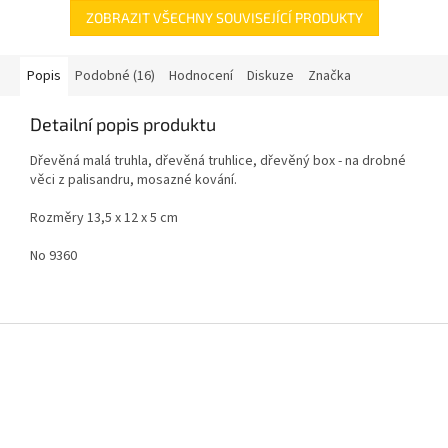
ZOBRAZIT VŠECHNY SOUVISEJÍCÍ PRODUKTY
Popis
Podobné (16)
Hodnocení
Diskuze
Značka
Detailní popis produktu
Dřevěná malá truhla, dřevěná truhlice, dřevěný box - na drobné
věci z palisandru, mosazné kování.
Rozměry 13,5 x 12 x 5 cm
No 9360
Z
á
p
a
t
í