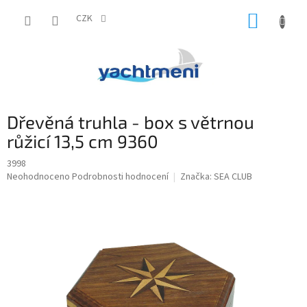
Přejít
NÁKUP
na
CZK
obsah
KOŠÍK
Dřevěná truhla - box s větrnou
růžicí 13,5 cm 9360
3998
Průměrné
Neohodnoceno
Podrobnosti hodnocení
Značka:
SEA CLUB
hodnocení
produktu
je
0,0
z
5
hvězdiček.