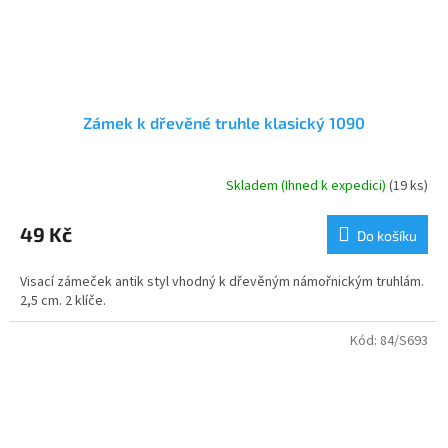
Zámek k dřevěné truhle klasický 1090
Skladem (Ihned k expedici)
(19 ks)
Průměrné
hodnocení
produktu
49 Kč
Do košíku
je
4,3
Visací zámeček antik styl vhodný k dřevěným námořnickým truhlám.
z
2,5 cm. 2 klíče.
5
hvězdiček.
Kód:
84/S693