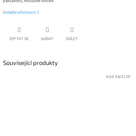
palisandru, mosazné kování.
Detailní informace
ZEPTAT SE
HLÍDAT
SDÍLET
Související produkty
Kód:
84/S139