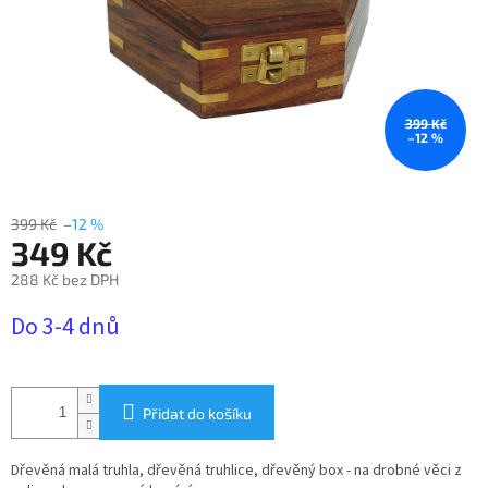
399 Kč
–12 %
399 Kč
–12 %
349 Kč
288 Kč bez DPH
Měrná
Do 3-4 dnů
cena:
Přidat do košíku
Dřevěná malá truhla, dřevěná truhlice, dřevěný box - na drobné věci z