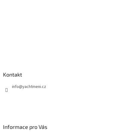
í
Kontakt
info
@
yachtmeni.cz
Informace pro Vás