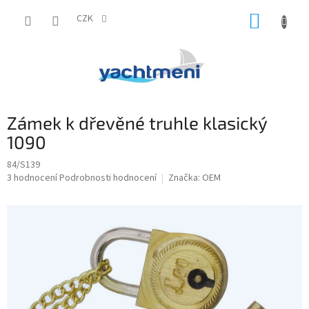
Přejít
NÁKUP
na
CZK
obsah
KOŠÍK
Zámek k dřevěné truhle klasický
1090
84/S139
Průměrné
3 hodnocení
Podrobnosti hodnocení
Značka:
OEM
hodnocení
produktu
je
4,3
z
5
hvězdiček.