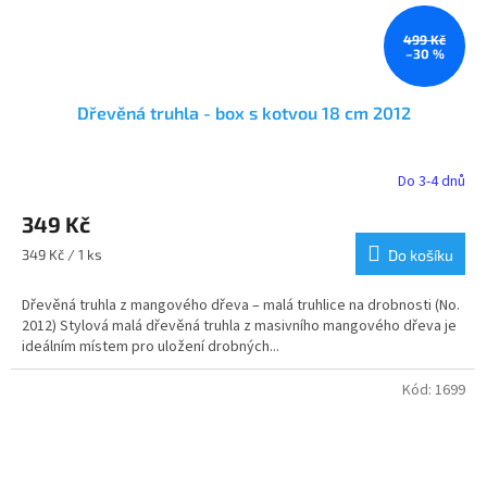
499 Kč
–30 %
Dřevěná truhla - box s kotvou 18 cm 2012
Do 3-4 dnů
Průměrné
hodnocení
349 Kč
produktu
je
Měrná
349 Kč / 1 ks
Do košíku
5,0
cena:
z
Dřevěná truhla z mangového dřeva – malá truhlice na drobnosti (No.
5
2012) Stylová malá dřevěná truhla z masivního mangového dřeva je
hvězdiček.
ideálním místem pro uložení drobných...
Kód:
1699