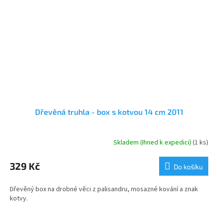
Dřevěná truhla - box s kotvou 14 cm 2011
Skladem (Ihned k expedici)
(1 ks)
Průměrné
hodnocení
produktu
329 Kč
Do košíku
je
5,0
Dřevěný box na drobné věci z palisandru, mosazné kování a znak
z
kotvy.
5
hvězdiček.