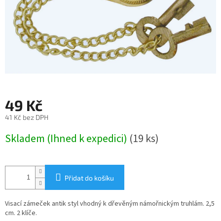
49 Kč
41 Kč bez DPH
Měrná
Skladem (Ihned k expedici)
(19 ks)
cena:
Přidat do košíku
Visací zámeček antik styl vhodný k dřevěným námořnickým truhlám. 2,5
cm. 2 klíče.