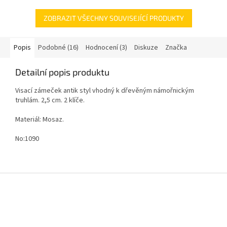
ZOBRAZIT VŠECHNY SOUVISEJÍCÍ PRODUKTY
Popis
Podobné (16)
Hodnocení (3)
Diskuze
Značka
Detailní popis produktu
Visací zámeček antik styl vhodný k dřevěným námořnickým
truhlám. 2,5 cm. 2 klíče.
Materiál: Mosaz.
No:1090
Z
á
p
a
t