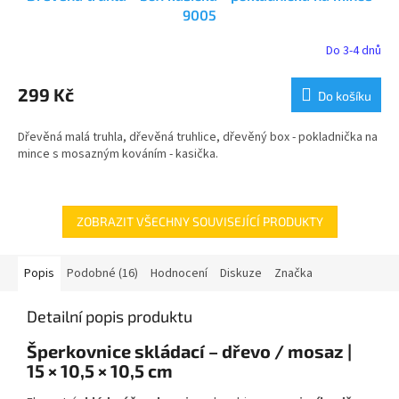
9005
Do 3-4 dnů
Průměrné
hodnocení
produktu
299 Kč
Do košíku
je
4,9
Dřevěná malá truhla, dřevěná truhlice, dřevěný box - pokladnička na
z
mince s mosazným kováním - kasička.
5
hvězdiček.
ZOBRAZIT VŠECHNY SOUVISEJÍCÍ PRODUKTY
Popis
Podobné (16)
Hodnocení
Diskuze
Značka
Detailní popis produktu
Šperkovnice skládací – dřevo / mosaz |
15 × 10,5 × 10,5 cm