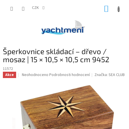
Přejít
NÁKUP
na
CZK
obsah
KOŠÍK
Šperkovnice skládací – dřevo /
mosaz | 15 × 10,5 × 10,5 cm 9452
11572
Průměrné
Neohodnoceno
Podrobnosti hodnocení
Značka:
SEA CLUB
Akce
hodnocení
produktu
je
0,0
z
5
hvězdiček.