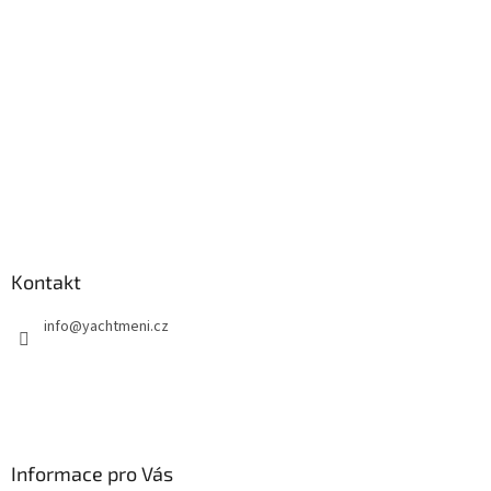
í
Kontakt
info
@
yachtmeni.cz
Informace pro Vás