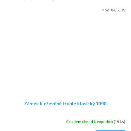
Kód:
84/S139
Zámek k dřevěné truhle klasický 1090
Skladem (Ihned k expedici)
(19 ks)
Průměrné
hodnocení