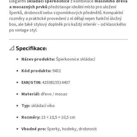
Elegantní
skládací šperkovnice
z kombinace
masivního dřeva
a mosazných prvků
představuje ideální místo pro uložení
šperků, drobností nebo vzpomínkových předmětů. Kompaktní
rozměry a praktické provedení z ní dělají nejen funkční úložný
box, ale také stylový doplněk pro každý interiér – od klasického
po vintage styl.
📐
Specifikace:
Název produktu:
Šperkovnice skládací
Kód produktu:
9452
EAN/GTIN:
4250815514407
Materiál:
dřevo / mosaz
Typ:
skládací víko
Rozměry:
15 × 10,5 × 10,5 cm
Vhodné pro:
šperky, hodinky, drobnosti