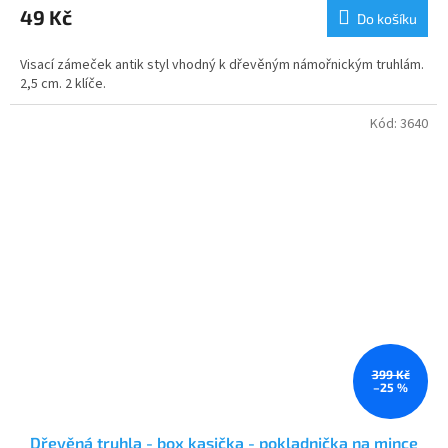
produktu
49 Kč
Do košíku
je
4,3
Visací zámeček antik styl vhodný k dřevěným námořnickým truhlám.
z
2,5 cm. 2 klíče.
5
hvězdiček.
Kód:
3640
399 Kč
–25 %
Dřevěná truhla - box kasička - pokladnička na mince