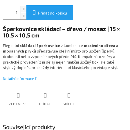
Přidat do košíku
Šperkovnice skládací – dřevo / mosaz | 15 ×
10,5 × 10,5 cm
Elegantní
skládací šperkovnice
z kombinace
masivního dřeva a
mosazných prvků
představuje ideální místo pro uložení šperků,
drobností nebo vzpomínkových předmětů. Kompaktní rozměry a
praktické provedení z ní dělají nejen funkční úložný box, ale také
stylový doplněk pro každý interiér – od klasického po vintage styl.
Detailní informace
ZEPTAT SE
HLÍDAT
SDÍLET
Související produkty