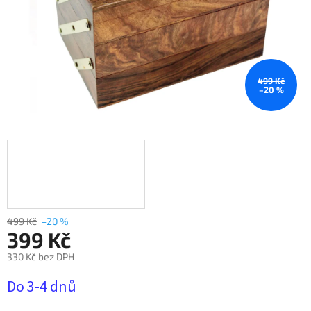
499 Kč
–20 %
499 Kč
–20 %
399 Kč
330 Kč bez DPH
Měrná
Do 3-4 dnů
cena: