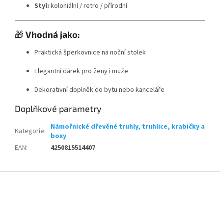
Styl:
koloniální / retro / přírodní
🎁
Vhodná jako:
Praktická šperkovnice na noční stolek
Elegantní dárek pro ženy i muže
Dekorativní doplněk do bytu nebo kanceláře
Doplňkové parametry
Námořnické dřevěné truhly, truhlice, krabičky a
Kategorie
:
boxy
EAN
:
4250815514407
Z
á
p
a
t