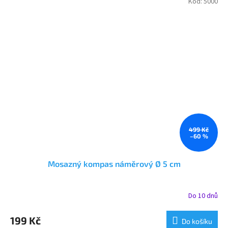
Kód:
5000
499 Kč
–60 %
Mosazný kompas náměrový Ø 5 cm
Do 10 dnů
199 Kč
Do košíku