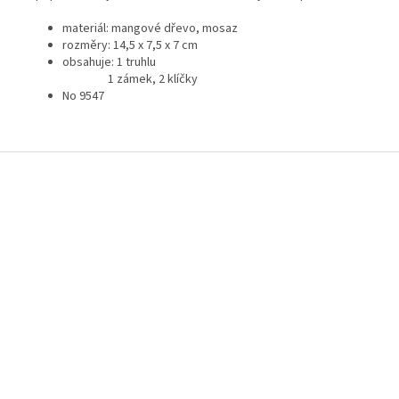
materiál: mangové dřevo, mosaz
rozměry: 14,5 x 7,5 x 7 cm
obsahuje: 1 truhlu
1 zámek, 2 klíčky
No 9547
Z
á
p
a
t
í