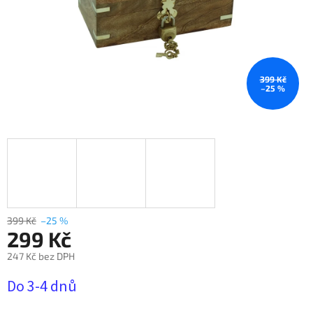
399 Kč
–25 %
399 Kč
–25 %
299 Kč
247 Kč bez DPH
Měrná
Do 3-4 dnů
cena: