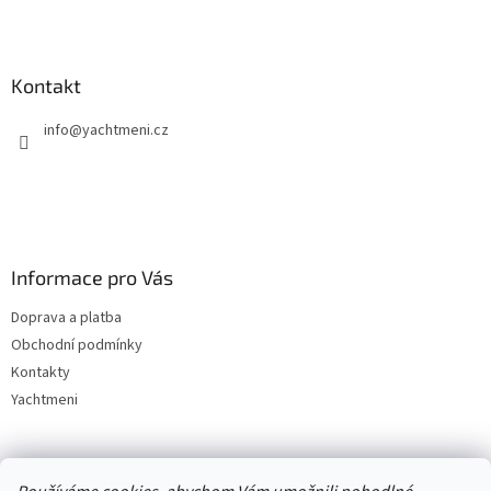
Kontakt
info
@
yachtmeni.cz
Informace pro Vás
Doprava a platba
Obchodní podmínky
Kontakty
Yachtmeni
Zboží.cz
Heureka.cz
Yachtmeni
ComGate Payments, a.s.