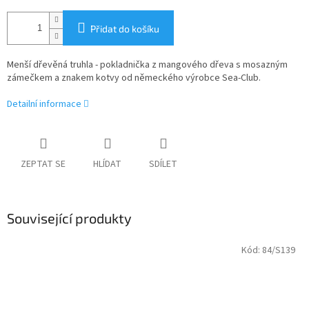
Přidat do košíku
Menší dřevěná truhla - pokladnička z mangového dřeva s mosazným
zámečkem a znakem kotvy od
německého výrobce Sea-Club.
Detailní informace
ZEPTAT SE
HLÍDAT
SDÍLET
Související produkty
Kód:
84/S139