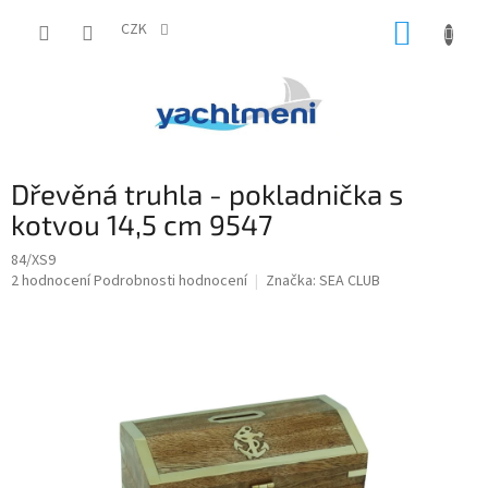
Přejít
NÁKUP
na
CZK
obsah
KOŠÍK
Dřevěná truhla - pokladnička s
kotvou 14,5 cm 9547
84/XS9
Průměrné
2 hodnocení
Podrobnosti hodnocení
Značka:
SEA CLUB
hodnocení
produktu
je
5,0
z
5
hvězdiček.