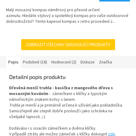
Malý mosazný kompas náměrový pro přesné určení
azimutu. Hledáte stylový a spolehlivý kompas pro vaše outdoorové
dobrodružství? Tento kapesní kompas v retro provedení z...
ZOBRAZIT VŠECHNY SOUVISEJÍCÍ PRODUKTY
Popis
Podobné (16)
Hodnocení (2)
Diskuze
Značka
Detailní popis produktu
Dřevěná menší truhla - kasička z mangového dřeva s
mosazným kováním
- zámečkem s klíčky a typickým
námořnickým znakem kotvy s lanem.
Truhla je menší a je primárně určena k užívání jako pokladnička.
Samozřejmě ale stejně dobře poslouží i jako schránka na
všelijaké tajnosti. ;-)
Dodáváno i s visacím zámečkem a dvěma klíčky.
V případě ztráty ale možno zámeček s klíčky dokoupit
zde
.