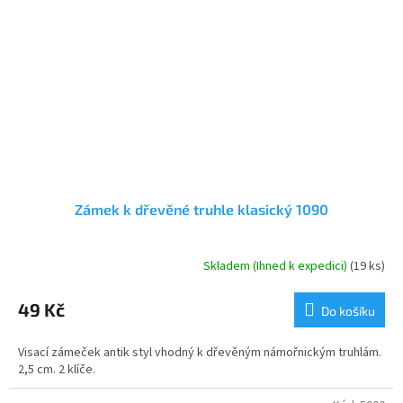
Zámek k dřevěné truhle klasický 1090
Skladem (Ihned k expedici)
(19 ks)
Průměrné
hodnocení
produktu
49 Kč
Do košíku
je
4,3
Visací zámeček antik styl vhodný k dřevěným námořnickým truhlám.
z
2,5 cm. 2 klíče.
5
hvězdiček.