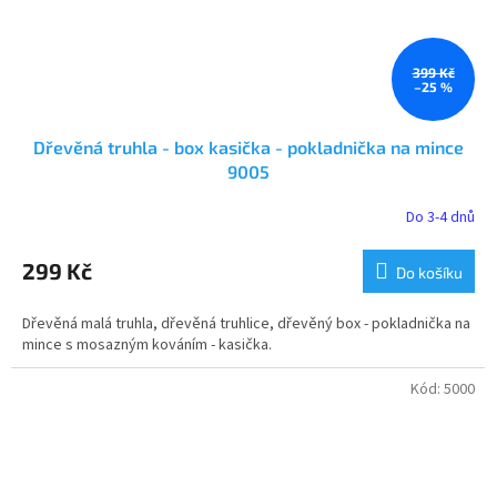
399 Kč
–25 %
Dřevěná truhla - box kasička - pokladnička na mince
9005
Do 3-4 dnů
Průměrné
hodnocení
produktu
299 Kč
Do košíku
je
4,9
Dřevěná malá truhla, dřevěná truhlice, dřevěný box - pokladnička na
z
mince s mosazným kováním - kasička.
5
hvězdiček.
Kód:
5000