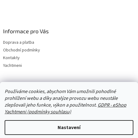
Informace pro Vás
Doprava a platba
Obchodní podmínky
Kontakty
Yachtmeni
Zboží.cz
Heureka.cz
Yachtmeni
ComGate Payments, a.s.
Používáme cookies, abychom Vám umožnili pohodlné
prohlížení webu a díky analýze provozu webu neustále
zlepšovali jeho funkce, výkon a použitelnost.
GDPR - eShop
Yachtmeni (podmínky souhlasu)
Nastavení
Vytvořil Shoptet