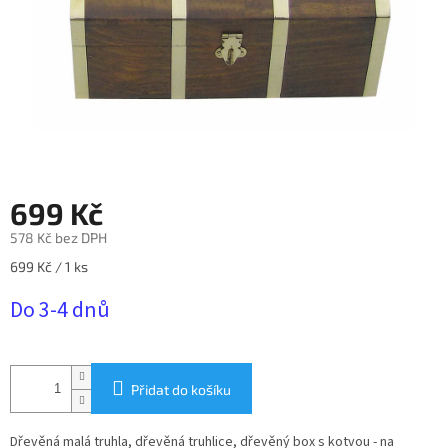
699 Kč
578 Kč bez DPH
Měrná
699 Kč / 1 ks
cena:
Do 3-4 dnů
Přidat do košíku
Dřevěná malá truhla, dřevěná truhlice, dřevěný box s kotvou - na