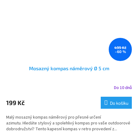
499 Kč
–60 %
Mosazný kompas náměrový Ø 5 cm
Do 10 dnů
199 Kč
Do košíku
Malý mosazný kompas náměrový pro přesné určení
azimutu. Hledáte stylový a spolehlivý kompas pro vaše outdoorové
dobrodružství? Tento kapesní kompas v retro provedení z...