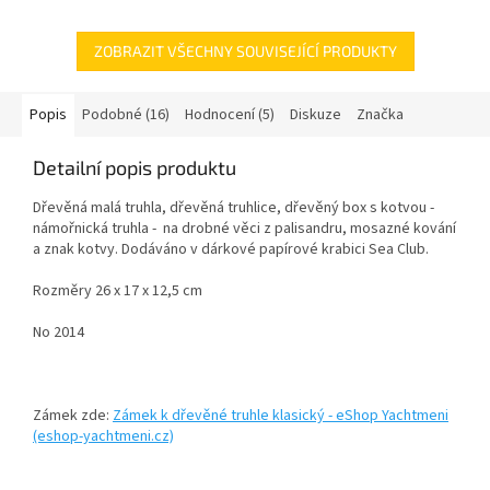
ZOBRAZIT VŠECHNY SOUVISEJÍCÍ PRODUKTY
Popis
Podobné (16)
Hodnocení (5)
Diskuze
Značka
Detailní popis produktu
Dřevěná malá truhla, dřevěná truhlice, dřevěný box s kotvou -
námořnická truhla - na drobné věci z palisandru, mosazné kování
a znak kotvy. Dodáváno v dárkové papírové krabici Sea Club.
Rozměry 26 x 17 x 12,5 cm
No 2014
Zámek zde:
Zámek k dřevěné truhle klasický - eShop Yachtmeni
(eshop-yachtmeni.cz)