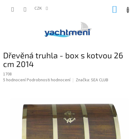
Přejít
NÁKUP
na
CZK
obsah
KOŠÍK
Dřevěná truhla - box s kotvou 26
cm 2014
1708
Průměrné
5 hodnocení
Podrobnosti hodnocení
Značka:
SEA CLUB
hodnocení
produktu
je
5,0
z
5
hvězdiček.