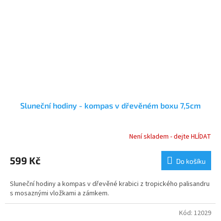
Sluneční hodiny - kompas v dřevěném boxu 7,5cm
Není skladem - dejte HLÍDAT
Průměrné
hodnocení
produktu
599 Kč
Do košíku
je
4,2
Sluneční hodiny a kompas v dřevěné krabici z tropického palisandru
z
s mosaznými vložkami a zámkem.
5
hvězdiček.
Kód:
12029