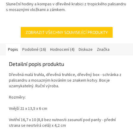
Sluneční hodiny a kompas v dřevěné krabici z tropického palisandru
s mosaznými vložkami a zámkem.
ZOBRAZIT VŠECHNY SOUVISEJÍCÍ PRODUKTY
Popis
Podobné (16)
Hodnocení (4)
Diskuze
Značka
Detailní popis produktu
Dřevěná malá truhla, dřevěná truhlice, dřevěný box - schránka z
palisandru a mosazným kováním se znakem kotvy. Box je
uzamykatelný. Ruční výroba.
Rozměry:
Vnější 21 x 13,5 x 6 cm
Vnitřní 16,7 x 10 (8,8 bez nutnosti zasunutí pod panty - přední
strana se neotvírá celá) x 4,2 cm