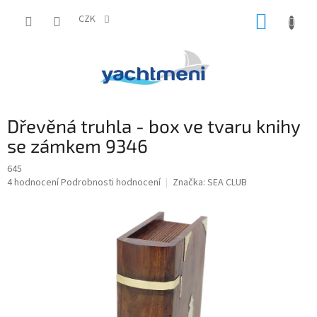
Přejít
NÁKUP
na
CZK
obsah
KOŠÍK
Dřevěná truhla - box ve tvaru knihy
se zámkem 9346
645
Průměrné
4 hodnocení
Podrobnosti hodnocení
Značka:
SEA CLUB
hodnocení
produktu
je
4,3
z
5
hvězdiček.