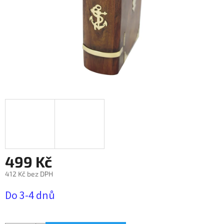
499 Kč
412 Kč bez DPH
Měrná
Do 3-4 dnů
cena: