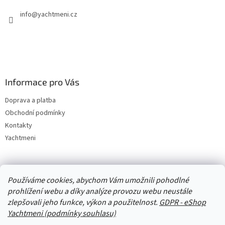
info
@
yachtmeni.cz
Informace pro Vás
Doprava a platba
Obchodní podmínky
Kontakty
Yachtmeni
Zboží.cz
Heureka.cz
Yachtmeni
ComGate Payments, a.s.
Používáme cookies, abychom Vám umožnili pohodlné
prohlížení webu a díky analýze provozu webu neustále
zlepšovali jeho funkce, výkon a použitelnost.
GDPR - eShop
Yachtmeni (podmínky souhlasu)