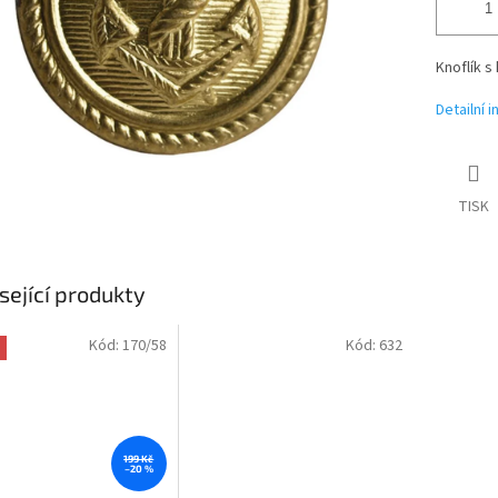
Knoflík s
Detailní 
TISK
sející produkty
Kód:
170/58
Kód:
632
199 Kč
–20 %