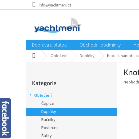
Přejít
info@yachtmeni.cz
na
obsah
Doprava a platba
Obchodní podmínky
Mo
Domů
Oblečení
Doplňky
Knoflík námořnick
P
Knof
o
Přeskočit
s
Průměr
Neohod
Kategorie
kategorie
t
hodnoce
r
produkt
Oblečení
a
je
Čepice
0,0
n
z
Doplňky
n
5
í
Ručníky
hvězdič
p
Povlečení
a
Šátky