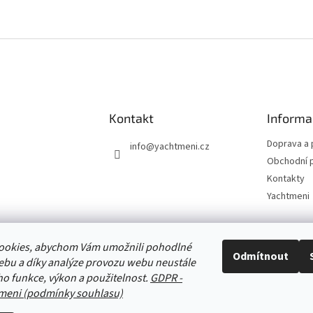
Kontakt
Informa
Doprava a 
info
@
yachtmeni.cz
Obchodní 
Kontakty
Yachtmeni
ookies, abychom Vám umožnili pohodlné
Zboží.cz
Heureka.cz
Yachtmeni
ComGate Payments, a.s.
Odmítnout
ebu a díky analýze provozu webu neustále
eho funkce, výkon a použitelnost.
GDPR -
meni (podmínky souhlasu)