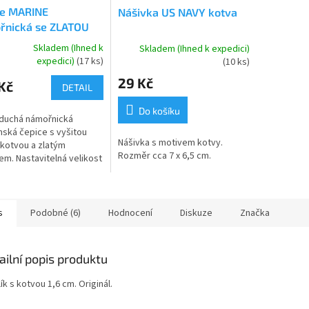
ce MARINE
Nášivka US NAVY kotva
řnická se ZLATOU
ou
Skladem (Ihned k
Skladem (Ihned k expedici)
rné
expedici)
(17 ks)
(10 ks)
cení
29 Kč
ktu
Kč
DETAIL
Do košíku
duchá námořnická
nská čepice s vyšitou
Nášivka s motivem kotvy.
 kotvou a zlatým
ček.
Rozměr cca 7 x 6,5 cm.
m. Nastavitelná velikost
 plastového pásku.
epice nosí i kapitáni
ů pražské...
s
Podobné (6)
Hodnocení
Diskuze
Značka
ailní popis produktu
ík s kotvou 1,6 cm. Originál.