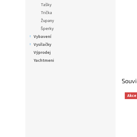
n
Tašky
e
Trička
l
Župany
Šperky
Vybavení
Vysílačky
Výprodej
Yachtmeni
Souvi
Akce