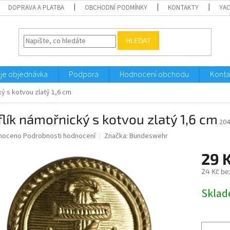
DOPRAVA A PLATBA
OBCHODNÍ PODMÍNKY
KONTAKTY
YA
HLEDAT
je objednávka
Podpora
Hodnocení obchodu
Konta
ý s kotvou zlatý 1,6 cm
lík námořnický s kotvou zlatý 1,6 cm
204
né
noceno
Podrobnosti hodnocení
Značka:
Bundeswehr
ní
29 
u
24 Kč be
Měrná
Sklad
cena:
ek.