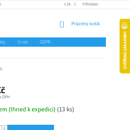
CHTMENI
CZK
Přihlášení
NÁKUPNÍ
Prázdný košík
KOŠÍK
kty
O nás
GDPR
0
Kč
z DPH
em (Ihned k expedici)
(13 ks)