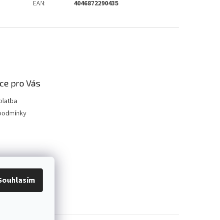
EAN
:
4046872290435
ce pro Vás
platba
podmínky
Souhlasím