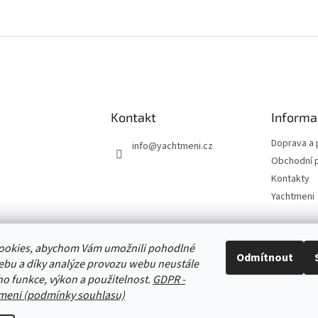
Kontakt
Informa
Doprava a 
info
@
yachtmeni.cz
Obchodní 
Kontakty
Yachtmeni
ookies, abychom Vám umožnili pohodlné
Zboží.cz
Heureka.cz
Yachtmeni
ComGate Payments, a.s.
Odmítnout
ebu a díky analýze provozu webu neustále
eho funkce, výkon a použitelnost.
GDPR -
meni (podmínky souhlasu)