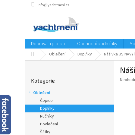
Přejít
info@yachtmeni.cz
na
obsah
Doprava a platba
Obchodní podmínky
Mo
Domů
Oblečení
Doplňky
Nášivka US NAVY 
P
Náš
o
Přeskočit
s
Průměr
Neohod
Kategorie
kategorie
t
hodnoce
r
produkt
Oblečení
a
je
Čepice
0,0
n
z
Doplňky
n
5
í
Ručníky
hvězdič
p
Povlečení
a
Šátky