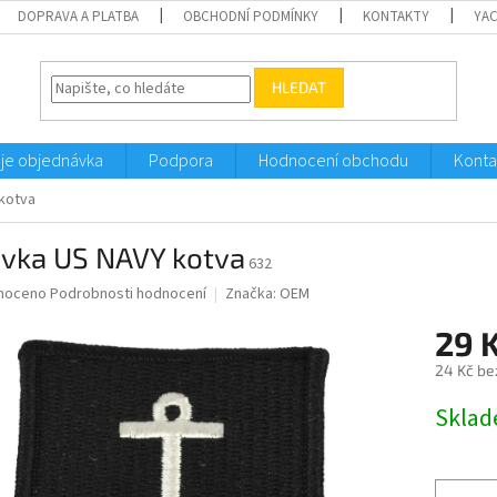
DOPRAVA A PLATBA
OBCHODNÍ PODMÍNKY
KONTAKTY
YA
HLEDAT
je objednávka
Podpora
Hodnocení obchodu
Konta
kotva
ivka US NAVY kotva
632
né
noceno
Podrobnosti hodnocení
Značka:
OEM
ní
29 
u
24 Kč be
Měrná
Sklad
cena:
ek.