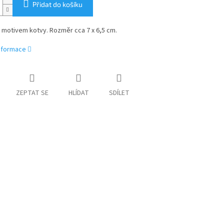
Přidat do košíku
 motivem kotvy. Rozměr cca 7 x 6,5 cm.
informace
ZEPTAT SE
HLÍDAT
SDÍLET