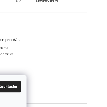
EAN
:
8594500049574
ce pro Vás
platba
podmínky
Souhlasím