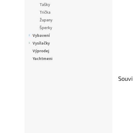
n
Tašky
e
Trička
l
Župany
Šperky
Vybavení
Vysílačky
Výprodej
Yachtmeni
Souvi