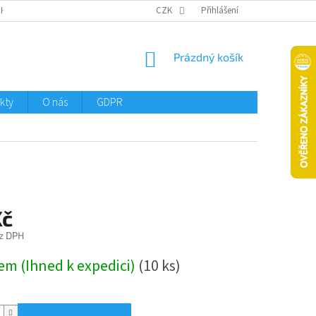
CHTMENI
CZK
Přihlášení
NÁKUPNÍ
Prázdný košík
KOŠÍK
kty
O nás
GDPR
Kč
z DPH
em (Ihned k expedici)
(10 ks)