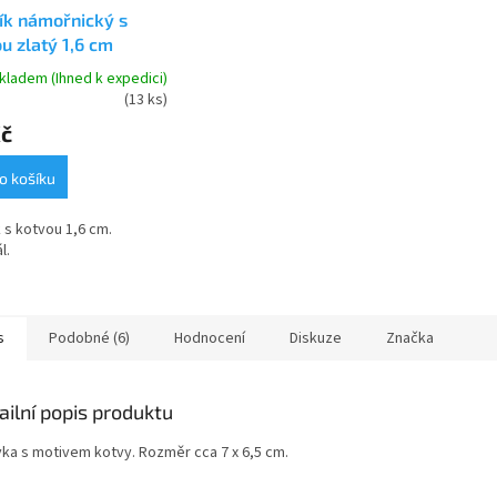
ík námořnický s
u zlatý 1,6 cm
kladem (Ihned k expedici)
(13 ks)
Kč
o košíku
k s kotvou 1,6 cm.
l.
s
Podobné (6)
Hodnocení
Diskuze
Značka
ailní popis produktu
vka s motivem kotvy. Rozměr cca 7 x 6,5 cm.