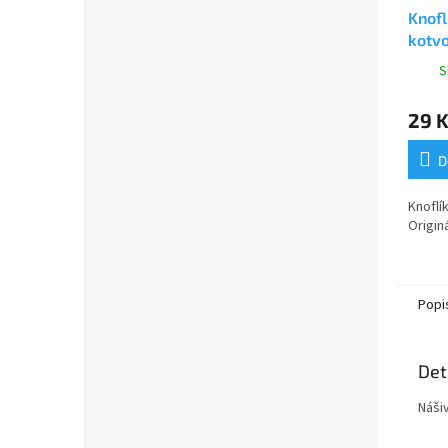
Knofl
kotvo
S
29 
D
Knoflí
Originá
Popi
Det
Náši