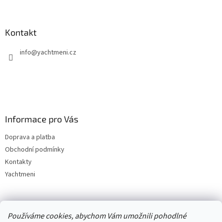
Kontakt
info
@
yachtmeni.cz
Informace pro Vás
Doprava a platba
Obchodní podmínky
Kontakty
Yachtmeni
Zboží.cz
Heureka.cz
Yachtmeni
ComGate Payments, a.s.
Používáme cookies, abychom Vám umožnili pohodlné