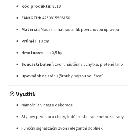
Kód produktu:
8519
EAN/GTIN:
4250815506150
Materiál:
Mosaz s matnou antik povrchovou úpravou
Průměr:
10 cm
Hmotnost:
cca 0,5 kg
Součástí balení:
zvon, nástěnná úchytka, pletené lano
Upevnění:
na stěnu (šrouby nejsou součástí)
🧭
Využití:
Námořní a vintage dekorace
Stylový prvek pro chaty, lodě, restaurace nebo zahrady
Funkční signalizační zvon i elegantní doplněk