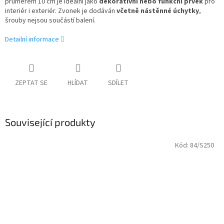
průměrem 10 cm je ideální jako
dekorativní nebo funkční prvek
pro
interiér i exteriér. Zvonek je dodáván
včetně nástěnné úchytky
,
šrouby nejsou součástí balení.
Detailní informace
ZEPTAT SE
HLÍDAT
SDÍLET
Související produkty
Kód:
84/S250