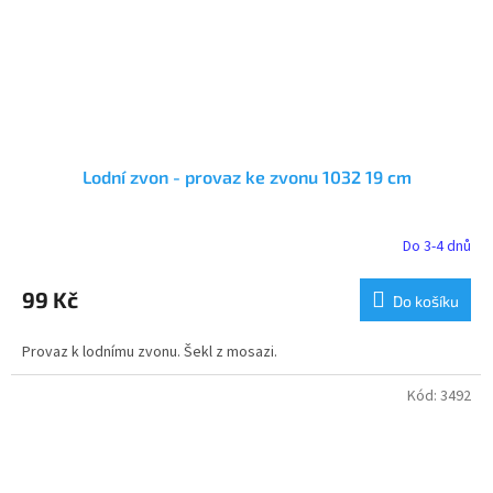
Lodní zvon - provaz ke zvonu 1032 19 cm
Do 3-4 dnů
99 Kč
Do košíku
Provaz k lodnímu zvonu. Šekl z mosazi.
Kód:
3492