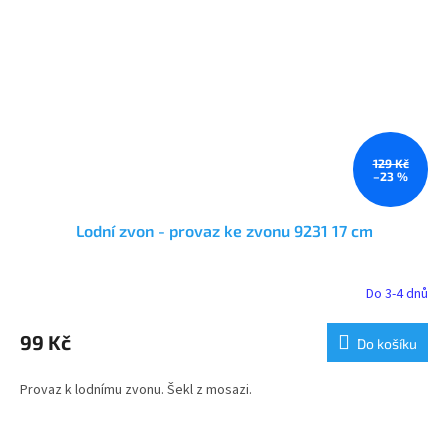
129 Kč
–23 %
Lodní zvon - provaz ke zvonu 9231 17 cm
Do 3-4 dnů
99 Kč
Do košíku
Provaz k lodnímu zvonu. Šekl z mosazi.