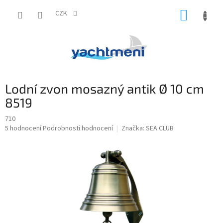
Přejít
NÁKUP
na
CZK
obsah
KOŠÍK
Lodní zvon mosazný antik Ø 10 cm
8519
710
Průměrné
5 hodnocení
Podrobnosti hodnocení
Značka:
SEA CLUB
hodnocení
produktu
je
5,0
z
5
hvězdiček.