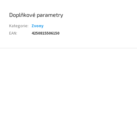
Doplňkové parametry
Kategorie
:
Zvony
EAN
:
4250815506150
Z
á
p
a
t
í