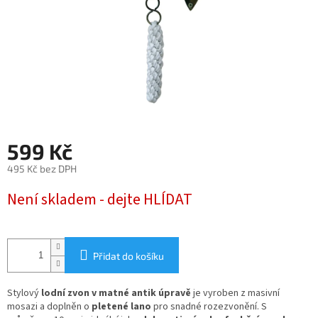
599 Kč
495 Kč bez DPH
Měrná
Není skladem - dejte HLÍDAT
cena:
Přidat do košíku
Stylový
lodní zvon v matné antik úpravě
je vyroben z masivní
mosazi a doplněn o
pletené lano
pro snadné rozezvonění. S