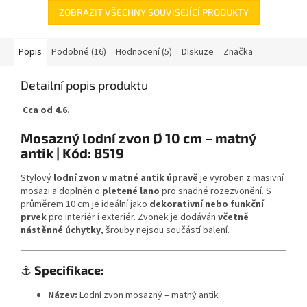
ZOBRAZIT VŠECHNY SOUVISEJÍCÍ PRODUKTY
Popis
Podobné (16)
Hodnocení (5)
Diskuze
Značka
Detailní popis produktu
Cca od 4.6.
Mosazný lodní zvon Ø 10 cm – matný
antik | Kód: 8519
Stylový
lodní zvon v matné antik úpravě
je vyroben z masivní
mosazi a doplněn o
pletené lano
pro snadné rozezvonění. S
průměrem 10 cm je ideální jako
dekorativní nebo funkční
prvek
pro interiér i exteriér. Zvonek je dodáván
včetně
nástěnné úchytky
, šrouby nejsou součástí balení.
⚓
Specifikace:
Název:
Lodní zvon mosazný – matný antik