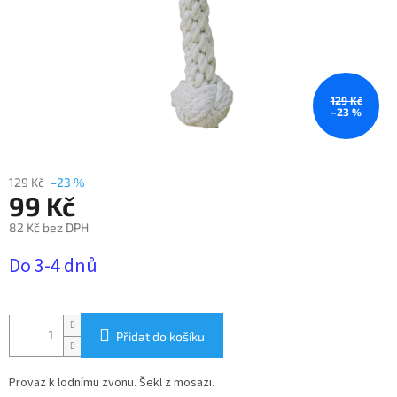
129 Kč
–23 %
129 Kč
–23 %
99 Kč
82 Kč bez DPH
Měrná
Do 3-4 dnů
cena:
Přidat do košíku
Provaz k lodnímu zvonu. Šekl z mosazi.