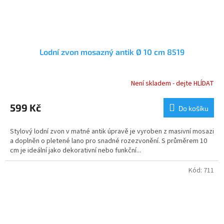
Lodní zvon mosazný antik Ø 10 cm 8519
Není skladem - dejte HLÍDAT
Průměrné
hodnocení
produktu
599 Kč
Do košíku
je
5,0
Stylový lodní zvon v matné antik úpravě je vyroben z masivní mosazi
z
a doplněn o pletené lano pro snadné rozezvonění. S průměrem 10
5
cm je ideální jako dekorativní nebo funkční...
hvězdiček.
Kód:
711