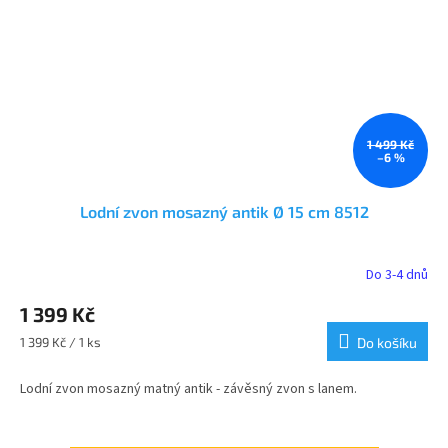
1 499 Kč
–6 %
Lodní zvon mosazný antik Ø 15 cm 8512
Do 3-4 dnů
Průměrné
hodnocení
1 399 Kč
produktu
je
Měrná
1 399 Kč / 1 ks
Do košíku
5,0
cena:
z
Lodní zvon mosazný matný antik - závěsný zvon s lanem.
5
hvězdiček.