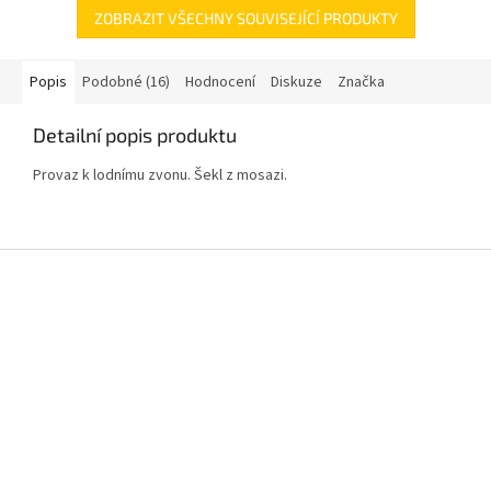
ZOBRAZIT VŠECHNY SOUVISEJÍCÍ PRODUKTY
Popis
Podobné (16)
Hodnocení
Diskuze
Značka
Detailní popis produktu
Provaz k lodnímu zvonu. Šekl z mosazi.
Z
á
p
a
t
í