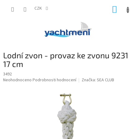
Přejít
NÁKUP
na
CZK
obsah
KOŠÍK
Lodní zvon - provaz ke zvonu 9231
17 cm
3492
Průměrné
Neohodnoceno
Podrobnosti hodnocení
Značka:
SEA CLUB
hodnocení
produktu
je
0,0
z
5
hvězdiček.