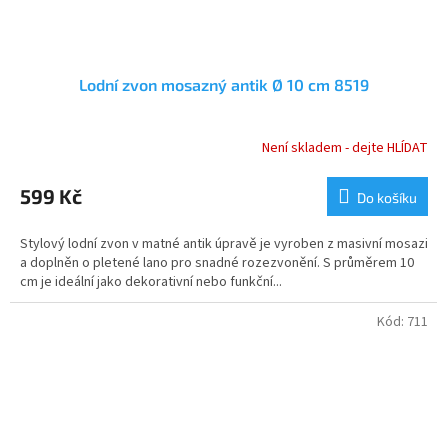
Lodní zvon mosazný antik Ø 10 cm 8519
Není skladem - dejte HLÍDAT
Průměrné
hodnocení
produktu
599 Kč
Do košíku
je
5,0
Stylový lodní zvon v matné antik úpravě je vyroben z masivní mosazi
z
a doplněn o pletené lano pro snadné rozezvonění. S průměrem 10
5
cm je ideální jako dekorativní nebo funkční...
hvězdiček.
Kód:
711