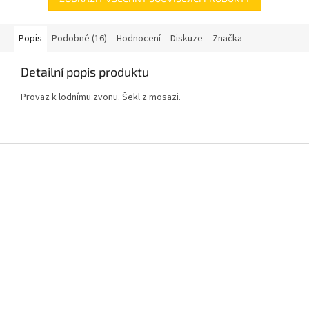
Popis
Podobné (16)
Hodnocení
Diskuze
Značka
Detailní popis produktu
Provaz k lodnímu zvonu. Šekl z mosazi.
Z
á
p
a
t
í