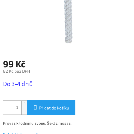
99 Kč
82 Kč bez DPH
Měrná
Do 3-4 dnů
cena:
Přidat do košíku
Provaz k lodnímu zvonu. Šekl z mosazi.