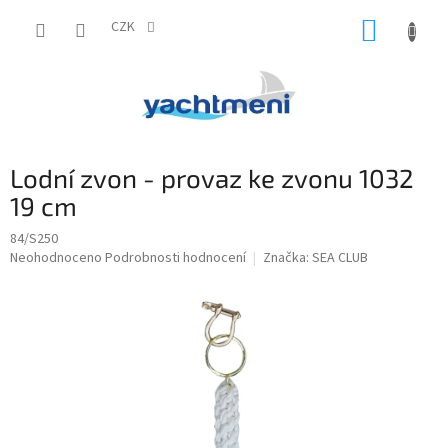
Přejít
NÁKUP
na
CZK
obsah
KOŠÍK
Lodní zvon - provaz ke zvonu 1032
19 cm
84/S250
Průměrné
Neohodnoceno
Podrobnosti hodnocení
Značka:
SEA CLUB
hodnocení
produktu
je
0,0
z
5
hvězdiček.