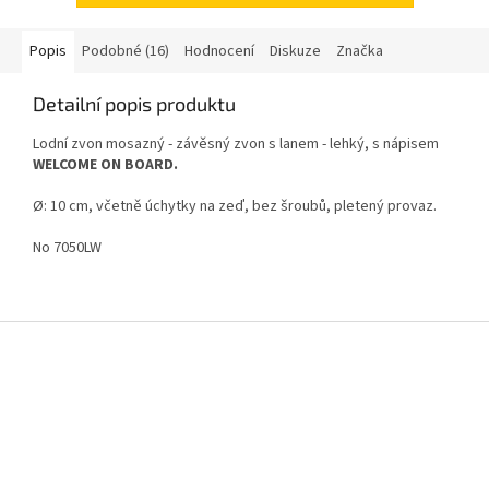
Popis
Podobné (16)
Hodnocení
Diskuze
Značka
Detailní popis produktu
Lodní zvon mosazný - závěsný zvon s lanem - lehký, s nápisem
WELCOME ON BOARD.
Ø: 10 cm, včetně úchytky na zeď, bez šroubů, pletený provaz.
No 7050LW
Z
á
p
a
t
í