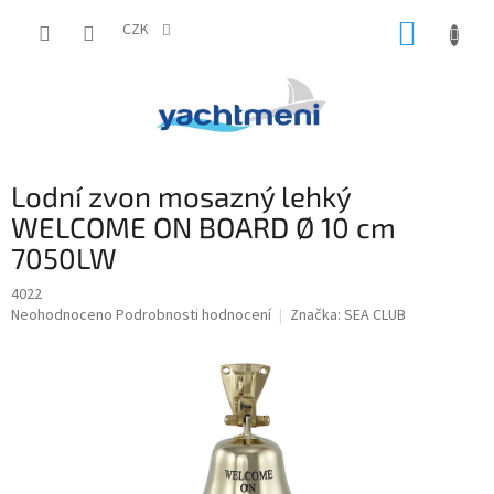
Přejít
NÁKUP
na
CZK
obsah
KOŠÍK
Lodní zvon mosazný lehký
WELCOME ON BOARD Ø 10 cm
7050LW
4022
Průměrné
Neohodnoceno
Podrobnosti hodnocení
Značka:
SEA CLUB
hodnocení
produktu
je
0,0
z
5
hvězdiček.