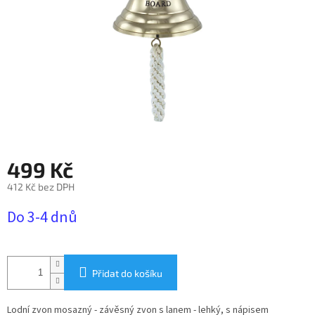
499 Kč
412 Kč bez DPH
Měrná
Do 3-4 dnů
cena:
Přidat do košíku
Lodní zvon mosazný - závěsný zvon s lanem - lehký, s nápisem