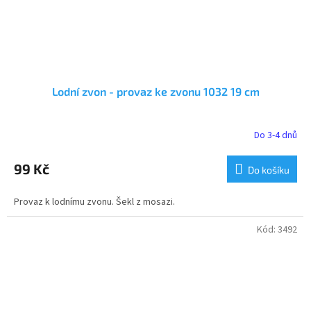
Lodní zvon - provaz ke zvonu 1032 19 cm
Do 3-4 dnů
99 Kč
Do košíku
Provaz k lodnímu zvonu. Šekl z mosazi.
Kód:
3492