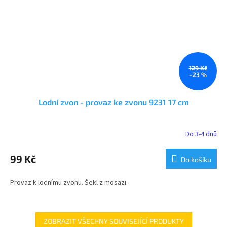
129 Kč
–23 %
Lodní zvon - provaz ke zvonu 9231 17 cm
Do 3-4 dnů
99 Kč
Do košíku
Provaz k lodnímu zvonu. Šekl z mosazi.
ZOBRAZIT VŠECHNY SOUVISEJÍCÍ PRODUKTY