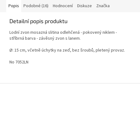
Popis
Podobné (16)
Hodnocení
Diskuze
Značka
Detailní popis produktu
Lodní zvon mosazná slitina odlehčená - pokovený niklem -
stříbrná barva - závěsný zvon s lanem.
Ø: 15 cm, včetně úchytky na zeď, bez šroubů, pletený provaz.
No 7052LN
Z
á
p
a
t
í