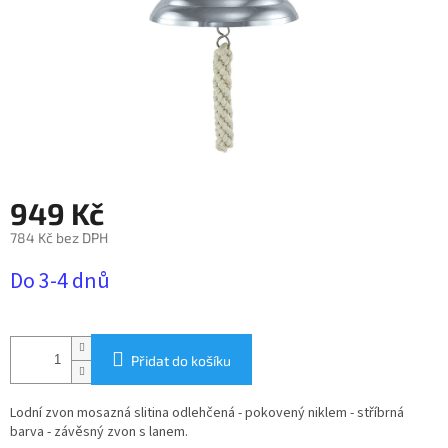
949 Kč
784 Kč bez DPH
Měrná
Do 3-4 dnů
cena:
Přidat do košíku
Lodní zvon mosazná slitina odlehčená - pokovený niklem - stříbrná
barva - závěsný zvon s lanem.