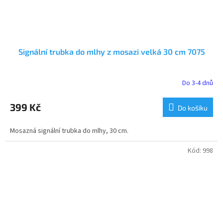
Signální trubka do mlhy z mosazi velká 30 cm 7075
Do 3-4 dnů
Průměrné
hodnocení
produktu
399 Kč
Do košíku
je
5,0
Mosazná signální trubka do mlhy, 30 cm.
z
5
hvězdiček.
Kód:
998