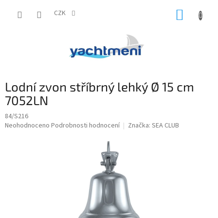
Přejít
NÁKUP
na
CZK
obsah
KOŠÍK
Lodní zvon stříbrný lehký Ø 15 cm
7052LN
84/S216
Průměrné
Neohodnoceno
Podrobnosti hodnocení
Značka:
SEA CLUB
hodnocení
produktu
je
0,0
z
5
hvězdiček.