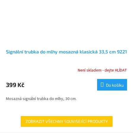
Signální trubka do mlhy mosazná klasická 33,5 cm 9221
Není skladem - dejte HLÍDAT
Průměrné
hodnocení
produktu
399 Kč
Do košíku
je
4,5
Mosazná signální trubka do mlhy, 30 cm.
z
5
hvězdiček.
ZOBRAZIT VŠECHNY SOUVISEJÍCÍ PRODUKTY