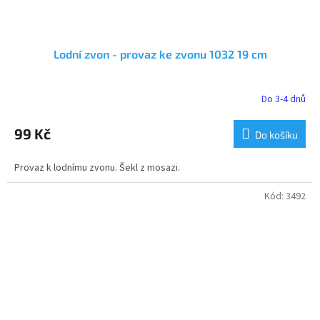
Lodní zvon - provaz ke zvonu 1032 19 cm
Do 3-4 dnů
99 Kč
Do košíku
Provaz k lodnímu zvonu. Šekl z mosazi.
Kód:
3492