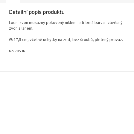
Detailní popis produktu
Lodní zvon mosazný pokovený niklem - stříbrná barva - závěsný
zvon s lanem.
Ø: 17,5 cm, včetně úchytky na zeď, bez šroubů, pletený provaz.
No 7053N
Z
á
p
a
t
í