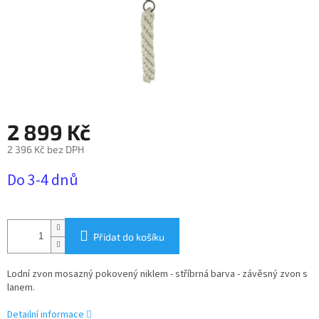
2 899 Kč
2 396 Kč bez DPH
Měrná
Do 3-4 dnů
cena:
Přidat do košíku
Lodní zvon mosazný pokovený niklem - stříbrná barva - závěsný zvon s
lanem.
Detailní informace