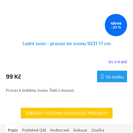
129 Kč
–23 %
Lodní zvon - provaz ke zvonu 9231 17 cm
Do 3-4 dnů
99 Kč
Do košíku
Provaz k lodnímu zvonu. Šekl z mosazi.
ZOBRAZIT VŠECHNY SOUVISEJÍCÍ PRODUKTY
Popis
Podobné (16)
Hodnocení
Diskuze
Značka