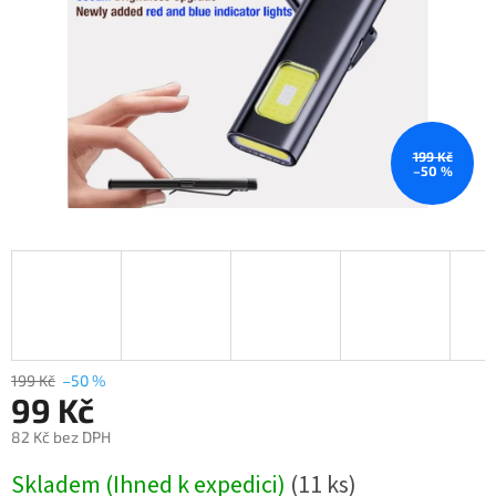
199 Kč
–50 %
199 Kč
–50 %
99 Kč
82 Kč bez DPH
Měrná
Skladem (Ihned k expedici)
(11 ks)
cena: