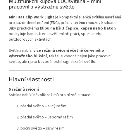
Multifunkční
klipová
EDC
svítilna –
mini
pracovní
a
výstražné
světlo
Mini
Hat
Clip
Work
Light
je
kompaktní
a
lehká
svítilna
navržená
pro
každodenní
nošení (
EDC),
práci
v
terénu
i
nouzové
situace.
Díky
praktickému
klipu
na
kšilt
čepice,
kapsu
nebo
batoh
poskytuje
hands-
free
osvětlení
při
práci,
sportu
nebo
outdoorových
aktivitách.
Svítilna
nabízí
více
režimů
svícení
včetně
červeného
výstražného
blikání
,
takže
je
vhodná
nejen
jako
pracovní
světlo,
ale
i
jako
bezpečnostní
signalizační
světlo.
Hlavní
vlastnosti
5
režimů
svícení
Svítilna
nabízí
několik
režimů
pro
různé
situace:
přední
světlo –
silný
režim
přední
světlo –
úsporný
režim
boční
světlo –
silný
režim