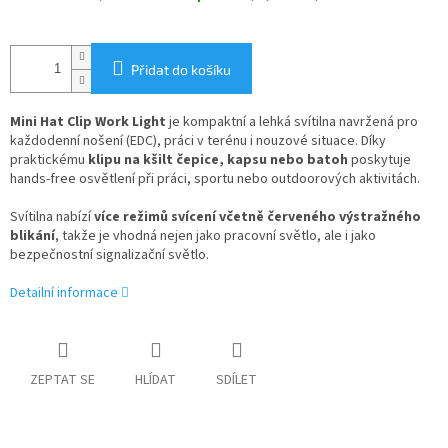
Přidat do košíku
Mini
Hat
Clip
Work
Light
je
kompaktní
a
lehká
svítilna
navržená
pro
každodenní
nošení (
EDC),
práci
v
terénu
i
nouzové
situace.
Díky
praktickému
klipu
na
kšilt
čepice,
kapsu
nebo
batoh
poskytuje
hands-
free
osvětlení
při
práci,
sportu
nebo
outdoorových
aktivitách.
Svítilna
nabízí
více
režimů
svícení
včetně
červeného
výstražného
blikání
,
takže
je
vhodná
nejen
jako
pracovní
světlo,
ale
i
jako
bezpečnostní
signalizační
světlo.
Detailní informace
ZEPTAT SE
HLÍDAT
SDÍLET