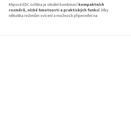
Klipová
EDC
svítilna
je
ideální
kombinací
kompaktních
rozměrů,
nízké
hmotnosti
a
praktických
funkcí
.
Díky
několika
režimům
svícení
a
možnosti
připevnění
na
Z
á
p
a
t
í