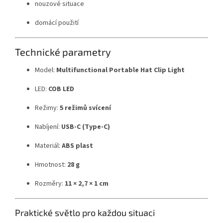
nouzové
situace
domácí
použití
Technické
parametry
Model:
Multifunctional
Portable
Hat
Clip
Light
LED:
COB
LED
Režimy:
5
režimů
svícení
Nabíjení:
USB-
C (
Type-
C)
Materiál:
ABS
plast
Hmotnost:
28
g
Rozměry:
11 ×
2,7 ×
1
cm
Praktické
světlo
pro
každou
situaci