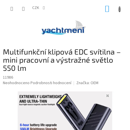
Přejít
NÁKUP
na
CZK
obsah
KOŠÍK
Multifunkční klipová EDC svítilna –
mini pracovní a výstražné světlo
550 lm
11986
Průměrné
Neohodnoceno
Podrobnosti hodnocení
Značka:
OEM
hodnocení
produktu
je
0,0
z
5
hvězdiček.