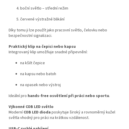
boční
světlo –
střední
režim
červené
výstražné
blikání
Díky
tomu
ji
lze
použít
jako
pracovní
světlo,
čelovku
nebo
bezpečnostní
signalizaci.
Praktický
klip
na
čepici
nebo
kapsu
Integrovaný
klip
umožňuje
snadné
připevnění:
na
kšilt
čepice
na
kapsu
nebo
batoh
na
opasek
nebo
výstroj
Ideální
pro
hands-
free
osvětlení
při
práci
nebo
sportu
.
Výkonné
COB
LED
světlo
Moderní
COB
LED
dioda
poskytuje
široký
a
rovnoměrný
kužel
světla
vhodný
pro
práci
na
krátkou
vzdálenost.
USB-
C
rychlé
nabíjení