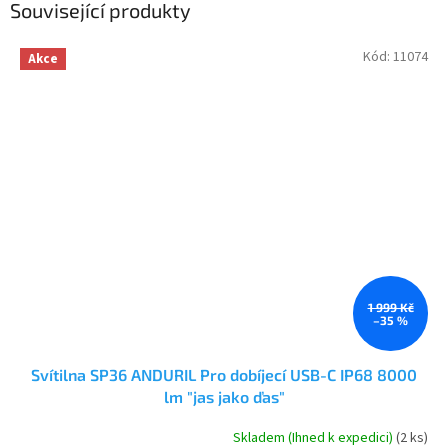
Související produkty
Kód:
11074
Akce
1 999 Kč
–35 %
Svítilna SP36 ANDURIL Pro dobíjecí USB-C IP68 8000
lm "jas jako ďas"
Skladem (Ihned k expedici)
(2 ks)
Průměrné