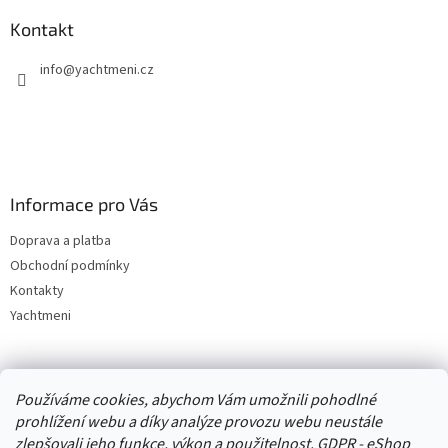
Kontakt
info
@
yachtmeni.cz
Informace pro Vás
Doprava a platba
Obchodní podmínky
Kontakty
Yachtmeni
Zboží.cz
Heureka.cz
Yachtmeni
ComGate Payments, a.s.
Používáme cookies, abychom Vám umožnili pohodlné
prohlížení webu a díky analýze provozu webu neustále
zlepšovali jeho funkce, výkon a použitelnost.
GDPR - eShop