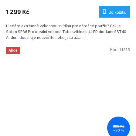
hodnocení
produktu
1 299 Kč
Do košíku
je
5,0
Hledáte extrémně výkonnou svítilnu pro náročné použití? Pak je
z
Sofirn SP36 Pro ideální volbou! Tato svítilna s 4 LED diodami SST40
5
Anduril dosahuje neuvěřitelného jasu až...
hvězdiček.
Kód:
11515
Akce
999 Kč
–50 %