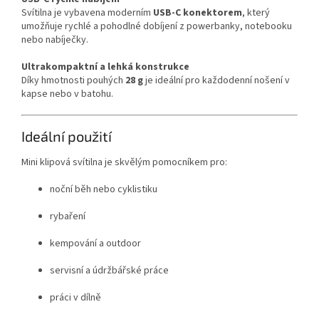
Svítilna
je
vybavena
moderním
USB-
C
konektorem
,
který
umožňuje
rychlé
a
pohodlné
dobíjení
z
powerbanky,
notebooku
nebo
nabíječky.
Ultrakompaktní
a
lehká
konstrukce
Díky
hmotnosti
pouhých
28
g
je
ideální
pro
každodenní
nošení
v
kapse
nebo
v
batohu.
Ideální
použití
Mini
klipová
svítilna
je
skvělým
pomocníkem
pro:
noční
běh
nebo
cyklistiku
rybaření
kempování
a
outdoor
servisní
a
údržbářské
práce
práci
v
dílně