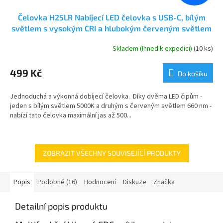
Čelovka H25LR Nabíjecí LED čelovka s USB-C, bílým
světlem s vysokým CRI a hlubokým červeným světlem
660 nm a baterie 18650
Skladem (Ihned k expedici)
(10 ks)
Průměrné
hodnocení
produktu
499 Kč
Do košíku
je
5,0
Jednoduchá a výkonná dobíjecí čelovka. Díky dvěma LED čipům -
z
jeden s bílým světlem 5000K a druhým s červeným světlem 660 nm -
5
nabízí tato čelovka maximální jas až 500...
hvězdiček.
ZOBRAZIT VŠECHNY SOUVISEJÍCÍ PRODUKTY
Popis
Podobné (16)
Hodnocení
Diskuze
Značka
Detailní popis produktu