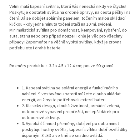
Velmi malá kapesní svítilna, která Vás nenechá nikdy ve štychu!
Poskytuje dostatek světla na drobné opravy, na cestu pěšky i na
čtení. Dá se dobíjet solárním panelem, točením malou skládací
kličkou - kdy jedna minuta točení stačí na 10 mi. svícení.
Minimalistická svítilna pro domácnost, kempování, rybaření, do
auta, stanu nebo pro případ nouze! Tohle je věc pro všechny
případy! Zapomeňte na věčně vybité svítilny, když je zrovna
potřebujete i drahé baterie!
Rozměry produktu ‏ : ‎
3.2 x 4.5 x 12.4 cm; pouze 90 gramů
1. Kapesní svítilna se solární energií a funkcí ručního
nabíjení. S vestavěnou baterií můžete dlouho ukládat
energii, aniž byste potřebovali externí baterii.
2. Klasický design, dlouhá životnost, armádní zelená,
outdoorové vybavení pro přežití, nejlepší dárek pro
outdoorové aktivity.
3. Vysoká účinnost přeměny, dobíjení po dobu minut
poskytuje hodiny světla, kapesní svítilna dobř esvítí díky
úsporným 3 LED a ve tmě se snadno ovládá.