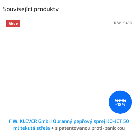
Související produkty
Kód:
9486
Akce
159 Kč
–15 %
F.W. KLEVER GmbH Obranný pepřový sprej KO-JET 50
ml tekutá střela
+ s patentovanou proti-panickou
pojistkou