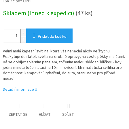
164 Kč bez DPH
Měrná
Skladem (Ihned k expedici)
(47 ks)
cena:
Přidat do košíku
Velmi malá kapesní svítilna, která Vás nenechá nikdy ve štychu!
Poskytuje dostatek světla na drobné opravy, na cestu pěšky i na čtení.
Dá se dobíjet solárním panelem, točením malou skládací kličkou - kdy
jedna minuta točení stačí na 10 min. svícení. Minimalistická svítilna pro
domácnost, kempování, rybaření, do auta, stanu nebo pro případ
nouze!
Detailní informace
ZEPTAT SE
HLÍDAT
SDÍLET