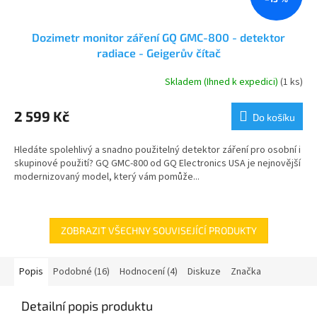
Dozimetr monitor záření GQ GMC-800 - detektor
radiace - Geigerův čítač
Skladem (Ihned k expedici)
(1 ks)
Průměrné
hodnocení
produktu
2 599 Kč
Do košíku
je
5,0
Hledáte spolehlivý a snadno použitelný detektor záření pro osobní i
z
skupinové použití? GQ GMC-800 od GQ Electronics USA je nejnovější
5
modernizovaný model, který vám pomůže...
hvězdiček.
ZOBRAZIT VŠECHNY SOUVISEJÍCÍ PRODUKTY
Popis
Podobné (16)
Hodnocení (4)
Diskuze
Značka
Detailní popis produktu