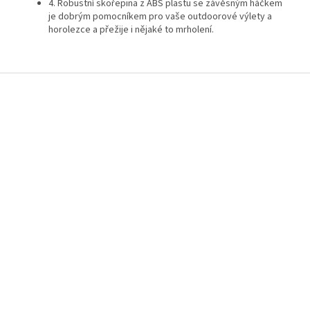
4. Robustní skořepina z ABS plastu se závěsným háčkem
je dobrým pomocníkem pro vaše outdoorové výlety a
horolezce a přežije i nějaké to mrholení.
Z
á
p
a
t
í