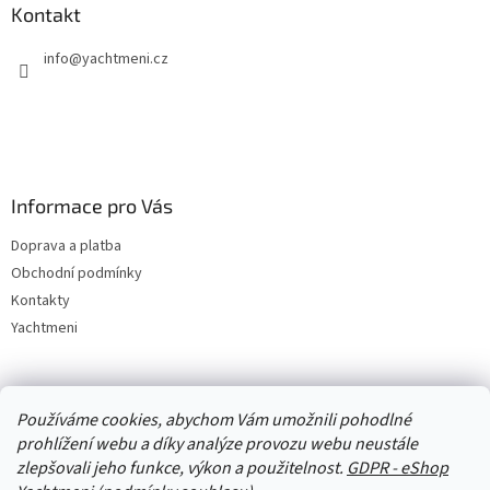
Kontakt
info
@
yachtmeni.cz
Informace pro Vás
Doprava a platba
Obchodní podmínky
Kontakty
Yachtmeni
Zboží.cz
Heureka.cz
Yachtmeni
ComGate Payments, a.s.
Používáme cookies, abychom Vám umožnili pohodlné
prohlížení webu a díky analýze provozu webu neustále
zlepšovali jeho funkce, výkon a použitelnost.
GDPR - eShop