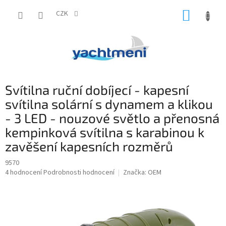
Přejít
NÁKUP
na
CZK
obsah
KOŠÍK
Svítilna ruční dobíjecí - kapesní
svítilna solární s dynamem a klikou
- 3 LED - nouzové světlo a přenosná
kempinková svítilna s karabinou k
zavěšení kapesních rozměrů
9570
Průměrné
4 hodnocení
Podrobnosti hodnocení
Značka:
OEM
hodnocení
produktu
je
5,0
z