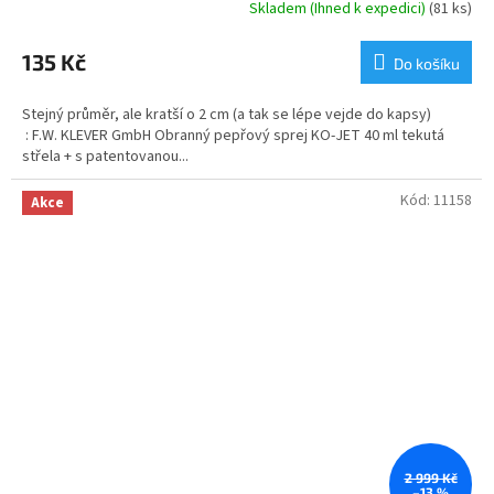
Skladem (Ihned k expedici)
(81 ks)
Průměrné
hodnocení
produktu
135 Kč
Do košíku
je
5,0
Stejný průměr, ale kratší o 2 cm (a tak se lépe vejde do kapsy)
z
: F.W. KLEVER GmbH Obranný pepřový sprej KO-JET 40 ml tekutá
5
střela + s patentovanou...
hvězdiček.
Kód:
11158
Akce
2 999 Kč
–13 %