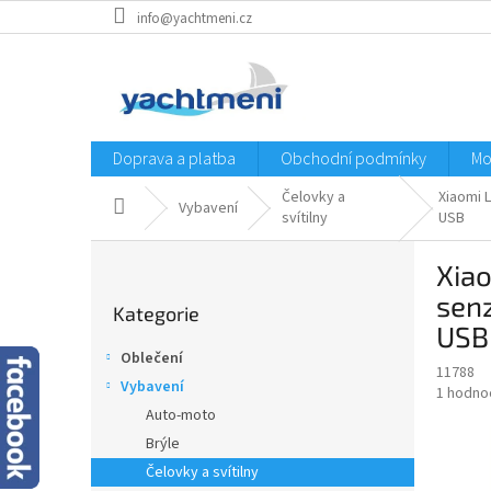
Přejít
info@yachtmeni.cz
na
obsah
Doprava a platba
Obchodní podmínky
Mo
Čelovky a
Xiaomi 
Domů
Vybavení
svítilny
USB
P
Xiao
o
Přeskočit
s
sen
Kategorie
kategorie
t
USB
r
Oblečení
a
11788
Vybavení
Průměr
1 hodno
n
hodnoce
Auto-moto
n
produkt
í
Brýle
je
p
Čelovky a svítilny
5,0