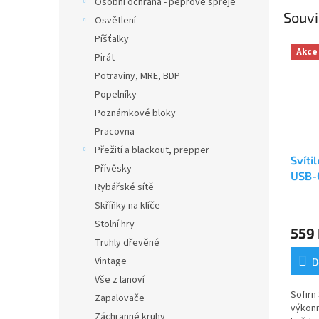
Osobní ochrana - pepřové spreje
Souvi
Osvětlení
Píšťalky
Akce
Pirát
Potraviny, MRE, BDP
Popelníky
Poznámkové bloky
Pracovna
Přežití a blackout, prepper
Svíti
Přívěsky
USB-C
Rybářské sítě
vodě
Skříňky na klíče
Průmě
hodno
Stolní hry
559
produ
Truhly dřevěné
je
5,0
Vintage
D
z
Vše z lanoví
5
Sofirn
Zapalovače
hvězdi
výkonn
Záchranné kruhy