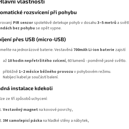
Hlavní vlastnosti
omatické rozsvícení při pohybu
grovaný
PIR senzor
spolehlivě detekuje pohyb v dosahu
3–5 metrů
a svět
undách bez pohybu
se opět vypne.
íjení přes USB (micro-USB)
meňte na jednorázové baterie. Vestavěná
700mAh Li-ion baterie
zajistí:
až
10 hodin nepřetržitého svícení
, 60 lumenů - poměrně jasné světlo.
přibližně
1–2 měsíce běžného provozu
v pohybovém režimu.
Nabíjecí kabel je součástí balení.
dná instalace kdekoli
 lze ze tří způsobů uchycení:
Vestavěný magnet
na kovové povrchy,
3M samolepicí páska
na hladké stěny a nábytek,