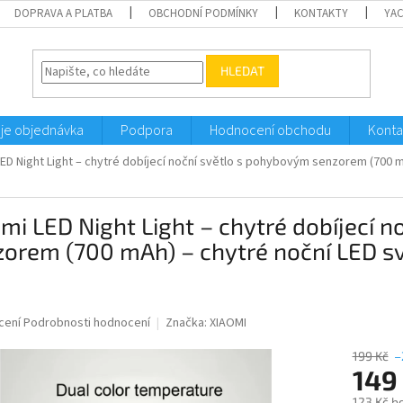
DOPRAVA A PLATBA
OBCHODNÍ PODMÍNKY
KONTAKTY
YA
HLEDAT
je objednávka
Podpora
Hodnocení obchodu
Konta
LED Night Light – chytré dobíjecí noční světlo s pohybovým senzorem (700
mi LED Night Light – chytré dobíjecí 
zorem (700 mAh) – chytré noční LED 
né
cení
Podrobnosti hodnocení
Značka:
XIAOMI
ní
u
199 Kč
–
149
123 Kč b