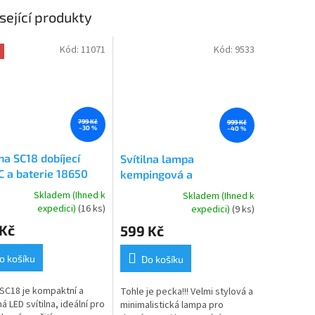
sející produkty
Kód:
11071
Kód:
9533
799 Kč
999 Kč
–30 %
–40 %
lna SC18 dobíjecí
Svítilna lampa
 a baterie 18650
kempingová a
odolná IP68 1800 lm
powerbanka 5200 mAh
Skladem (Ihned k
Skladem (Ihned k
rné
Průměrné
USB vodotěsná dobíjecí
expedici)
(16 ks)
expedici)
(9 ks)
cení
hodnocení
stmívatelná s magnetem-
 Kč
599 Kč
ktu
produktu
až 255h a 1000lm
je
5,0
o košíku
Do košíku
z
5
 SC18 je kompaktní a
Tohle je pecka!!! Velmi stylová a
ček.
hvězdiček.
á LED svítilna, ideální pro
minimalistická lampa pro