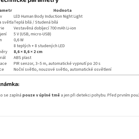
ametr
Hodnota
v
LED Human Body Induction Night Light
a světla
Teplá bílá / Studená bílá
rie
Vestavěná dobíjecí 700 mAh Li-ion
jení
5 V (USB, micro-USB)
n
0,6 W
8 teplých + 8 studených LED
měry
8,6 × 8,6 × 2 cm
iál
ABS plast
vace
PIR senzor, 3–5 m, automatické vypnutí po 20 s
ce
Noční světlo, nouzové světlo, automatické osvětlení
známka:
lo se zapíná
pouze v úplné tmě
a jen při detekci pohybu. Před prvním po