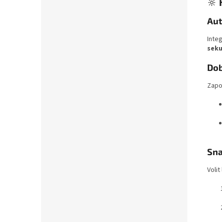
🔆
Aut
Inte
sek
Dob
Zapo
Sna
Volit