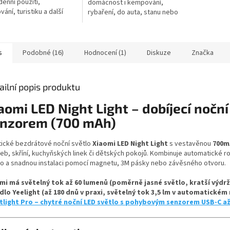
enní použití,
domácnost i kempování,
ání, turistiku a další
rybaření, do auta, stanu nebo
rové aktivity. Nabízí
pro případ nouze! Umožňuje
u škálu funkcí a
dobít i váš mobil - má
stí,...
zabudovanou...
s
Podobné (16)
Hodnocení (1)
Diskuze
Značka
ailní popis produktu
aomi LED Night Light – dobíjecí noč
nzorem (700 mAh)
tické bezdrátové noční světlo
Xiaomi LED Night Light
s vestavěnou
700mA
eb, skříní, kuchyňských linek či dětských pokojů. Kombinuje automatické r
lo a snadnou instalaci pomocí magnetu, 3M pásky nebo závěsného otvoru.
mi má světelný tok až 60 lumenů (poměrně jasné světlo, kratší výdrž 
idlo Yeelight (až 180 dnů v praxi, světelný tok 3,5 lm v automatickém
tlight Pro – chytré noční LED světlo s pohybovým senzorem USB-C a