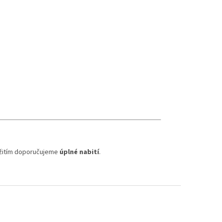
užitím doporučujeme
úplné nabití
.