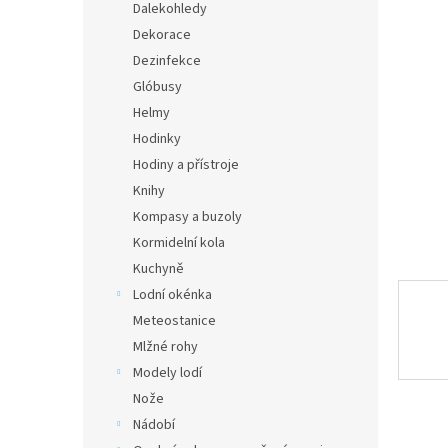
a
z
Dalekohledy
n
5
Dekorace
hvězdič
e
Dezinfekce
l
Glóbusy
Helmy
Hodinky
Hodiny a přístroje
Knihy
Kompasy a buzoly
Kormidelní kola
Kuchyně
Lodní okénka
Meteostanice
Mlžné rohy
Modely lodí
Nože
Nádobí