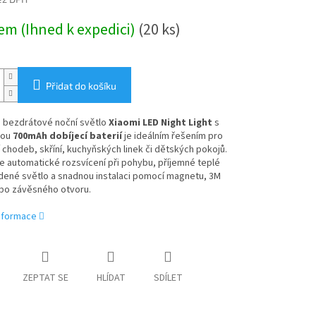
em (Ihned k expedici)
(20 ks)
Přidat do košíku
é bezdrátové noční světlo
Xiaomi LED Night Light
s
nou
700mAh dobíjecí baterií
je ideálním řešením pro
 chodeb, skříní, kuchyňských linek či dětských pokojů.
 automatické rozsvícení při pohybu, příjemné teplé
dené světlo a snadnou instalaci pomocí magnetu, 3M
bo závěsného otvoru.
informace
ZEPTAT SE
HLÍDAT
SDÍLET