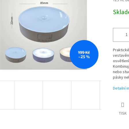
Měrná
Sklad
ek.
cena:
Praktick
199 Kč
vestavě
–25 %
osvětlení
Kombinuje
nebo stu
pásky ne
Detailní 
TISK