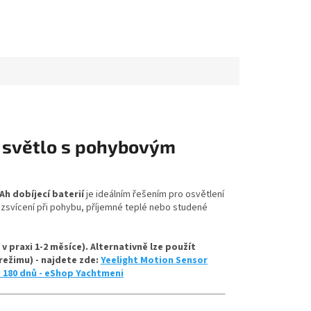
ní světlo s pohybovým
h dobíjecí baterií
je ideálním řešením pro osvětlení
ozsvícení při pohybu, příjemné teplé nebo studené
v praxi 1-2 měsíce). Alternativně lze použít
 režimu) - najdete zde:
Yeelight Motion Sensor
ž 180 dnů - eShop Yachtmeni