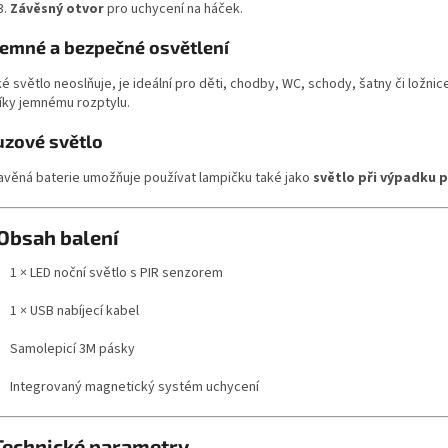
Závěsný otvor
pro uchycení na háček.
jemné a bezpečné osvětlení
é světlo neoslňuje, je ideální pro děti, chodby, WC, schody, šatny či ložni
díky jemnému rozptylu.
zové světlo
avěná baterie umožňuje používat lampičku také jako
světlo při výpadku 
Obsah balení
1 × LED noční světlo s PIR senzorem
1 × USB nabíjecí kabel
Samolepicí 3M pásky
Integrovaný magnetický systém uchycení
Technické parametry