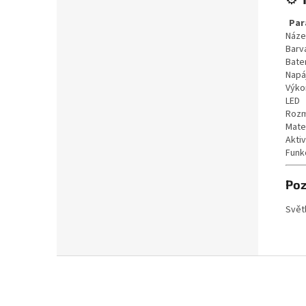
Par
Náze
Barv
Bate
Napá
Výko
LED
Roz
Mater
Akti
Funk
Po
Svět
Z
á
p