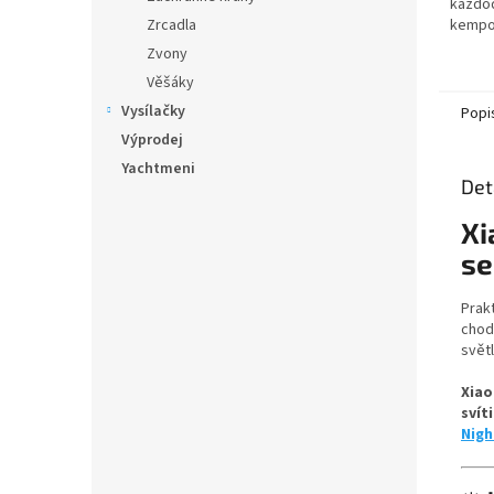
každod
Zrcadla
kempov
outdoo
Zvony
široko
Věšáky
vlastno
Vysílačky
Popi
Výprodej
Yachtmeni
Det
Xi
se
Prak
chod
svět
Xiao
svít
Nigh