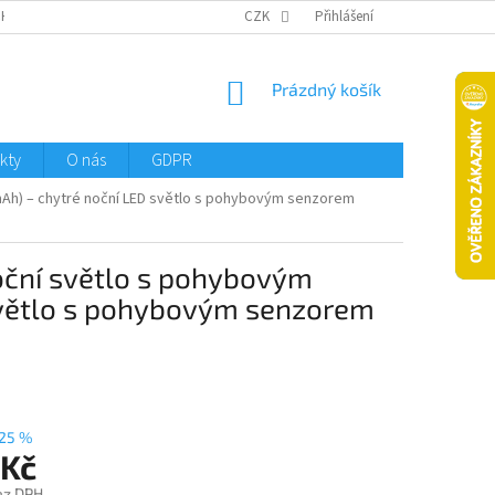
CHTMENI
CZK
Přihlášení
NÁKUPNÍ
Prázdný košík
KOŠÍK
kty
O nás
GDPR
 mAh) – chytré noční LED světlo s pohybovým senzorem
noční světlo s pohybovým
světlo s pohybovým senzorem
25 %
 Kč
ez DPH