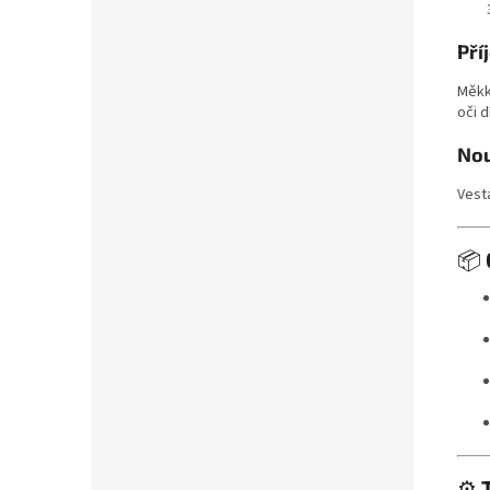
Pří
Měkk
oči 
Nou
Vest
📦
⚙️