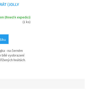
IRÁT (JOLLY
em (Ihned k expedici)
(1 ks)
šíku
ajka - na černém
e bílé vyobrazení
křížených hnátách.