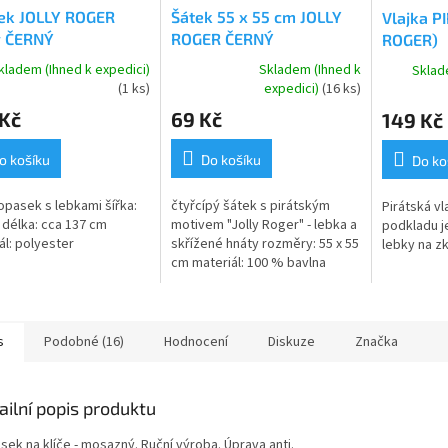
ek JOLLY ROGER
Šátek 55 x 55 cm JOLLY
Vlajka P
y ČERNÝ
ROGER ČERNÝ
ROGER)
kladem (Ihned k expedici)
Skladem (Ihned k
Sklad
Průměrné
(1 ks)
expedici)
(16 ks)
hodnocení
 Kč
69 Kč
149 Kč
produktu
je
5,0
o košíku
Do košíku
Do ko
z
5
opasek s lebkami šířka:
čtyřcípý šátek s pirátským
Pirátská vl
hvězdiček.
 délka: cca 137 cm
motivem "Jolly Roger" - lebka a
podkladu j
ál: polyester
skřížené hnáty rozměry: 55 x 55
lebky na z
cm materiál: 100 % bavlna
s
Podobné (16)
Hodnocení
Diskuze
Značka
ailní popis produktu
sek na klíče - mosazný. Ruční výroba. Úprava anti.