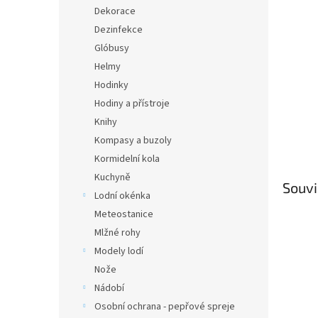
n
Dekorace
e
Dezinfekce
l
Glóbusy
Helmy
Hodinky
Hodiny a přístroje
Knihy
Kompasy a buzoly
Kormidelní kola
Kuchyně
Souvi
Lodní okénka
Meteostanice
Mlžné rohy
Modely lodí
Nože
Nádobí
Osobní ochrana - pepřové spreje