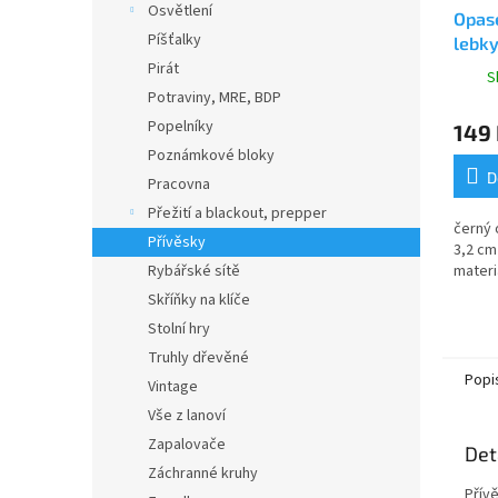
Osvětlení
Opas
Píšťalky
lebk
Pirát
S
Potraviny, MRE, BDP
Popelníky
149
Poznámkové bloky
D
Pracovna
Přežití a blackout, prepper
černý 
Přívěsky
3,2 cm
Rybářské sítě
materi
Skříňky na klíče
Stolní hry
Truhly dřevěné
Popi
Vintage
Vše z lanoví
Zapalovače
Det
Záchranné kruhy
Přívě