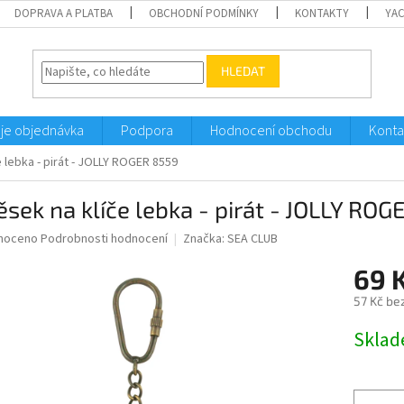
DOPRAVA A PLATBA
OBCHODNÍ PODMÍNKY
KONTAKTY
YA
HLEDAT
je objednávka
Podpora
Hodnocení obchodu
Konta
e lebka - pirát - JOLLY ROGER 8559
ěsek na klíče lebka - pirát - JOLLY RO
né
noceno
Podrobnosti hodnocení
Značka:
SEA CLUB
ní
69 
u
57 Kč be
Měrná
Sklad
cena:
ek.