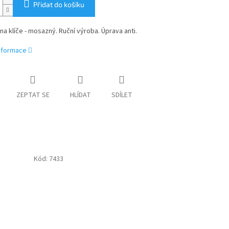
Přidat do košíku
na klíče - mosazný. Ruční výroba. Úprava anti.
informace
ZEPTAT SE
HLÍDAT
SDÍLET
Kód:
7433