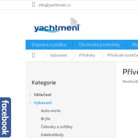
Přejít
info@yachtmeni.cz
na
obsah
Doprava a platba
Obchodní podmínky
Mo
Domů
Vybavení
Přívěsky
Přívěsek na klíč
P
Přív
o
Přeskočit
s
Průměr
Neohod
Kategorie
kategorie
t
hodnoce
r
produkt
Oblečení
a
je
Vybavení
0,0
n
z
Auto-moto
n
5
í
Brýle
hvězdič
p
Čelovky a svítilny
a
Dalekohledy