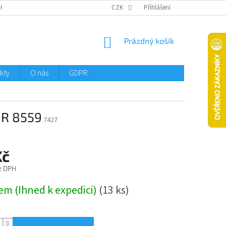
CHTMENI
CZK
Přihlášení
NÁKUPNÍ
Prázdný košík
KOŠÍK
kty
O nás
GDPR
GER 8559
7427
Kč
z DPH
em (Ihned k expedici)
(13 ks)