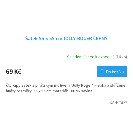
Šátek 55 x 55 cm JOLLY ROGER ČERNÝ
Skladem (Ihned k expedici)
(16 ks)
Průměrné
hodnocení
produktu
69 Kč
Do košíku
je
5,0
čtyřcípý šátek s pirátským motivem "Jolly Roger" - lebka a skřížené
z
hnáty rozměry: 55 x 55 cm materiál: 100 % bavlna
5
hvězdiček.
Kód:
7427