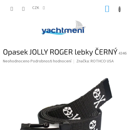
Přejít
NÁKUP
na
CZK
obsah
KOŠÍK
Opasek JOLLY ROGER lebky ČERNÝ
4346
Průměrné
Neohodnoceno
Podrobnosti hodnocení
Značka:
ROTHCO USA
hodnocení
produktu
je
0,0
z
5
hvězdiček.