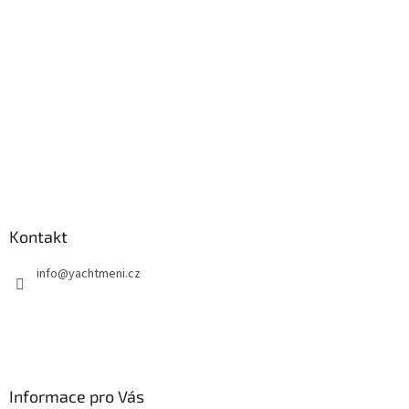
t
í
Kontakt
info
@
yachtmeni.cz
Informace pro Vás