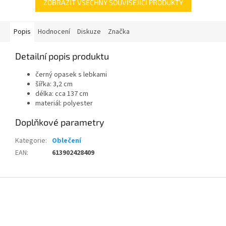
ZOBRAZIT VŠECHNY SOUVISEJÍCÍ PRODUKTY
Popis
Hodnocení
Diskuze
Značka
Detailní popis produktu
černý opasek s lebkami
šířka: 3,2 cm
délka: cca 137 cm
materiál: polyester
Doplňkové parametry
Kategorie
:
Oblečení
EAN
:
613902428409
Z
á
p
a