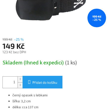
199 Kč
–25 %
199 Kč
–25 %
149 Kč
123 Kč bez DPH
Měrná
Skladem (Ihned k expedici)
(1 ks)
cena:
Přidat do košíku
černý opasek s lebkami
šířka: 3,2 cm
délka: cca 137 cm