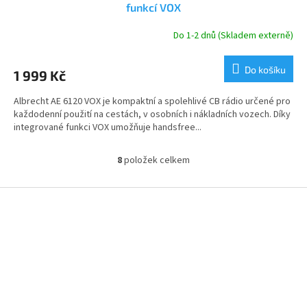
funkcí VOX
Do 1-2 dnů (Skladem externě)
Do košíku
1 999 Kč
Albrecht AE 6120 VOX je kompaktní a spolehlivé CB rádio určené pro
každodenní použití na cestách, v osobních i nákladních vozech. Díky
integrované funkci VOX umožňuje handsfree...
8
položek celkem
O
v
l
Z
á
á
d
p
a
a
c
t
í
í
p
r
v