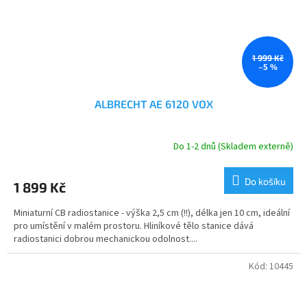
1 999 Kč
–5 %
ALBRECHT AE 6120 VOX
Do 1-2 dnů (Skladem externě)
Průměrné
hodnocení
produktu
Do košíku
1 899 Kč
je
5,0
Miniaturní CB radiostanice - výška 2,5 cm (!!), délka jen 10 cm, ideální
z
pro umístění v malém prostoru. Hliníkové tělo stanice dává
5
radiostanici dobrou mechanickou odolnost....
hvězdiček.
Kód:
10445