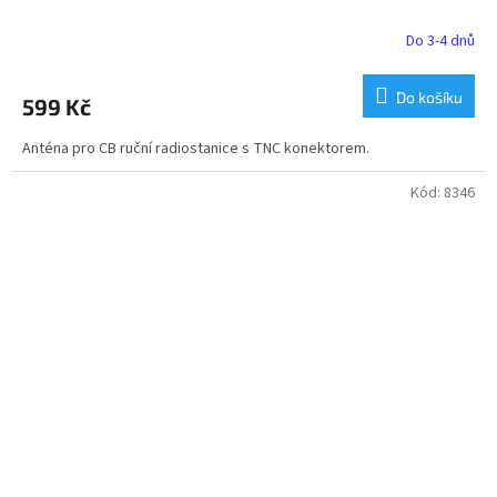
Do 3-4 dnů
Průměrné
hodnocení
produktu
Do košíku
599 Kč
je
4,8
Anténa pro CB ruční radiostanice s TNC konektorem.
z
5
hvězdiček.
Kód:
8346