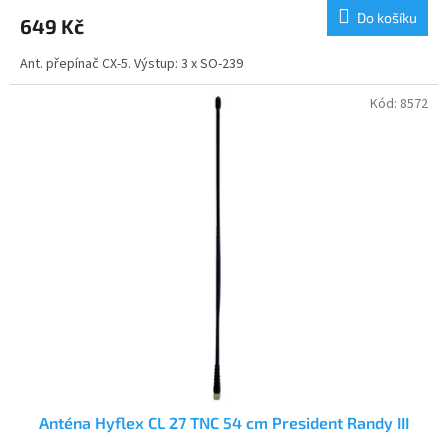
produktu
Do košíku
649 Kč
je
5,0
Ant. přepínač CX-5. Výstup: 3 x SO-239
z
5
hvězdiček.
Kód:
8572
Anténa Hyflex CL 27 TNC 54 cm President Randy III