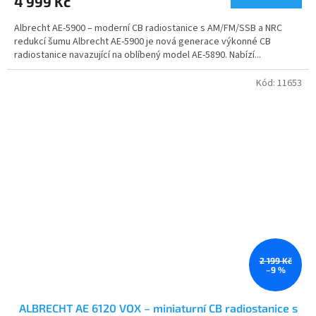
4 999 Kč
Albrecht AE-5900 – moderní CB radiostanice s AM/FM/SSB a NRC
redukcí šumu Albrecht AE-5900 je nová generace výkonné CB
radiostanice navazující na oblíbený model AE-5890. Nabízí...
Kód:
11653
2 199 Kč
–9 %
ALBRECHT AE 6120 VOX – miniaturní CB radiostanice s