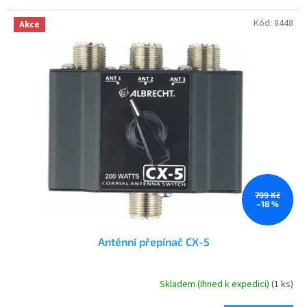
hvězdiček.
Kód:
8448
Akce
799 Kč
–18 %
Anténní přepínač CX-5
Skladem (Ihned k expedici)
(1 ks)
Průměrné
hodnocení