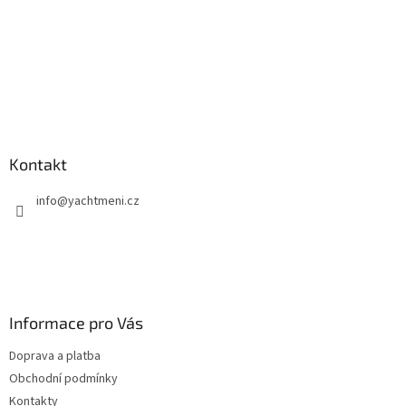
k
y
v
ý
p
i
s
u
Kontakt
info
@
yachtmeni.cz
Informace pro Vás
Doprava a platba
Obchodní podmínky
Kontakty