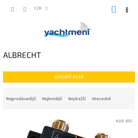
Přejít
NÁKUP
na
CZK
obsah
KOŠÍK
ALBRECHT
OTEVŘÍT FILTR
Ř
a
Nejprodávanější
Nejlevnější
Nejdražší
Abecedně
z
e
V
n
Kód:
450
ý
í
p
p