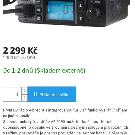
2 299 Kč
1 900 Kč bez DPH
Měrná
Do 1-2 dnů (Skladem externě)
cena:
Přidat do košíku
První CB rádio Albrecht s integrovanou "SPLIT" funkcí vysílání / příjem
na jiném kanále.
S novou funkcí převaděče AE 6290 můžete dosáhnout téměř
dvojnásobného dosahu ve srovnání s běžným rádiovým provozem CB.
V režimu převaděče je přenos prováděn na jednom kanálu a příjem je