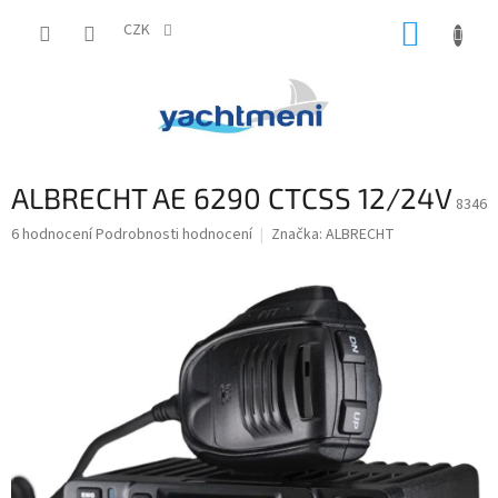
Přejít
NÁKUP
na
CZK
obsah
KOŠÍK
ALBRECHT AE 6290 CTCSS 12/24V
8346
Průměrné
6 hodnocení
Podrobnosti hodnocení
Značka:
ALBRECHT
hodnocení
produktu
je
5,0
z
5
hvězdiček.