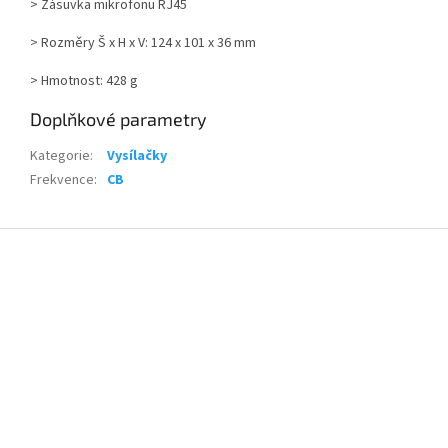
> Zásuvka mikrofonu RJ45
> Rozměry Š x H x V: 124 x 101 x 36 mm
> Hmotnost: 428 g
Doplňkové parametry
Kategorie
:
Vysílačky
Frekvence
:
CB
Z
á
p
a
t
í