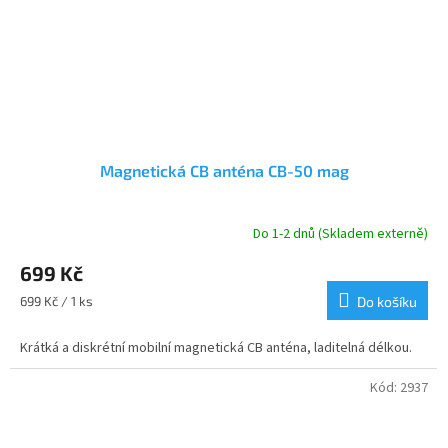
Magnetická CB anténa CB-50 mag
Do 1-2 dnů (Skladem externě)
699 Kč
Měrná
699 Kč / 1 ks
Do košíku
cena:
Krátká a diskrétní mobilní magnetická CB anténa, laditelná délkou.
Kód:
2937