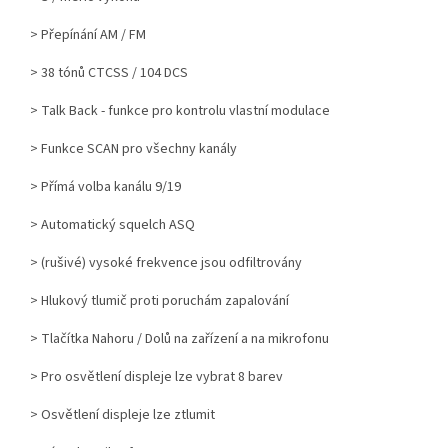
> Přepínání AM / FM
> 38 tónů CTCSS / 104 DCS
> Talk Back - funkce pro kontrolu vlastní modulace
> Funkce SCAN pro všechny kanály
> Přímá volba kanálu 9/19
> Automatický squelch ASQ
> (rušivé) vysoké frekvence jsou odfiltrovány
> Hlukový tlumič proti poruchám zapalování
> Tlačítka Nahoru / Dolů na zařízení a na mikrofonu
> Pro osvětlení displeje lze vybrat 8 barev
> Osvětlení displeje lze ztlumit