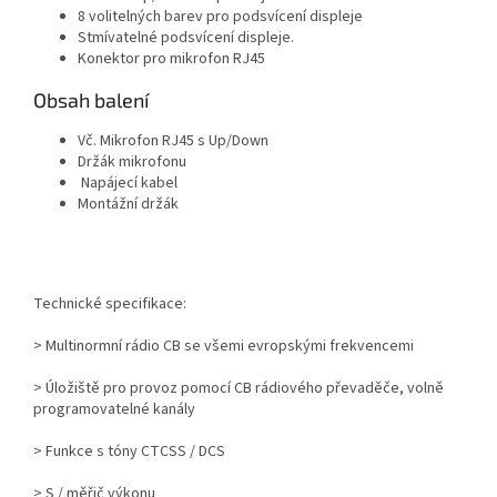
8 volitelných barev pro podsvícení displeje
Stmívatelné podsvícení displeje.
Konektor pro mikrofon RJ45
Obsah balení
Vč. Mikrofon RJ45 s Up/Down
Držák mikrofonu
Napájecí kabel
Montážní držák
Technické specifikace:
> Multinormní rádio CB se všemi evropskými frekvencemi
> Úložiště pro provoz pomocí CB rádiového převaděče, volně
programovatelné kanály
> Funkce s tóny CTCSS / DCS
> S / měřič výkonu