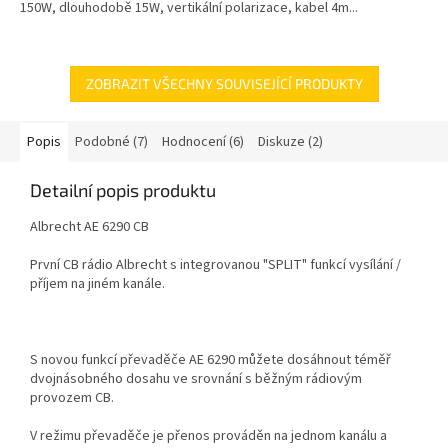
150W, dlouhodobě 15W, vertikální polarizace, kabel 4m...
ZOBRAZIT VŠECHNY SOUVISEJÍCÍ PRODUKTY
Popis
Podobné (7)
Hodnocení (6)
Diskuze (2)
Detailní popis produktu
Albrecht AE 6290 CB
První CB rádio Albrecht s integrovanou "SPLIT" funkcí vysílání /
příjem na jiném kanále.
S novou funkcí převaděče AE 6290 můžete dosáhnout téměř
dvojnásobného dosahu ve srovnání s běžným rádiovým
provozem CB.
V režimu převaděče je přenos prováděn na jednom kanálu a