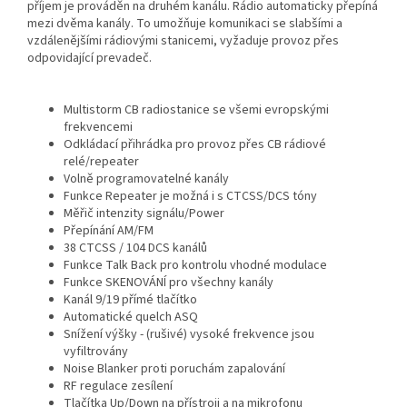
příjem je prováděn na druhém kanálu. Rádio automaticky přepíná
mezi dvěma kanály. To umožňuje komunikaci se slabšími a
vzdálenějšími rádiovými stanicemi, vyžaduje provoz přes
odpovidající prevadeč.
Multistorm CB radiostanice se všemi evropskými
frekvencemi
Odkládací přihrádka pro provoz přes CB rádiové
relé/repeater
Volně programovatelné kanály
Funkce Repeater je možná i s CTCSS/DCS tóny
Měřič intenzity signálu/Power
Přepínání AM/FM
38 CTCSS / 104 DCS kanálů
Funkce Talk Back pro kontrolu vhodné modulace
Funkce SKENOVÁNÍ pro všechny kanály
Kanál 9/19 přímé tlačítko
Automatické quelch ASQ
Snížení výšky - (rušivé) vysoké frekvence jsou
vyfiltrovány
Noise Blanker proti poruchám zapalování
RF regulace zesílení
Tlačítka Up/Down na přístroji a na mikrofonu