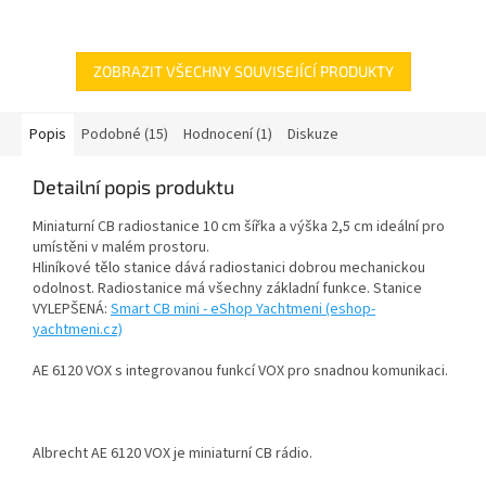
ZOBRAZIT VŠECHNY SOUVISEJÍCÍ PRODUKTY
Popis
Podobné (15)
Hodnocení (1)
Diskuze
Detailní popis produktu
Miniaturní CB radiostanice 10 cm šířka a výška 2,5 cm ideální pro
umístěni v malém prostoru.
Hliníkové tělo stanice dává radiostanici dobrou mechanickou
odolnost. Radiostanice má všechny základní funkce. Stanice
VYLEPŠENÁ:
Smart CB mini - eShop Yachtmeni (eshop-
yachtmeni.cz)
AE 6120 VOX s integrovanou funkcí VOX pro snadnou komunikaci.
Albrecht AE 6120 VOX je miniaturní CB rádio.