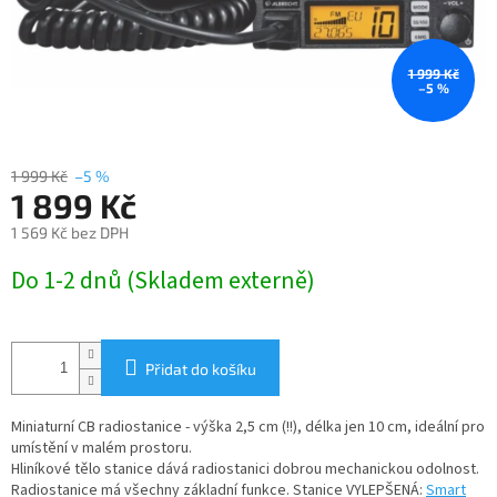
1 999 Kč
–5 %
1 999 Kč
–5 %
1 899 Kč
1 569 Kč bez DPH
Měrná
Do 1-2 dnů (Skladem externě)
cena:
Přidat do košíku
Miniaturní CB radiostanice - výška 2,5 cm (!!), délka jen 10 cm, ideální pro
umístění v malém prostoru.
Hliníkové tělo stanice dává radiostanici dobrou mechanickou odolnost.
Radiostanice má všechny základní funkce. Stanice VYLEPŠENÁ:
Smart