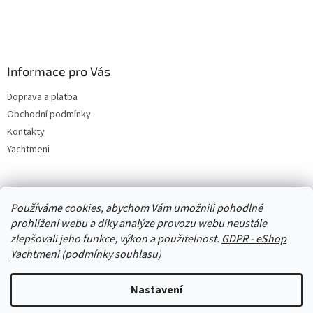
Informace pro Vás
Doprava a platba
Obchodní podmínky
Kontakty
Yachtmeni
Zboží.cz
Heureka.cz
Yachtmeni
ComGate Payments, a.s.
Používáme cookies, abychom Vám umožnili pohodlné
prohlížení webu a díky analýze provozu webu neustále
zlepšovali jeho funkce, výkon a použitelnost.
GDPR - eShop
Yachtmeni (podmínky souhlasu)
Nastavení
Vytvořil Shoptet