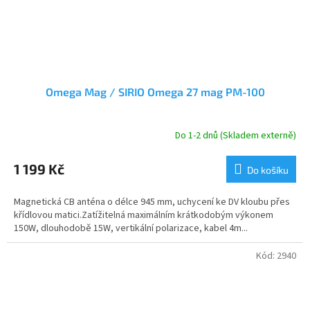
Omega Mag / SIRIO Omega 27 mag PM-100
Do 1-2 dnů (Skladem externě)
1 199 Kč
Do košíku
Magnetická CB anténa o délce 945 mm, uchycení ke DV kloubu přes
křídlovou matici.Zatížitelná maximálním krátkodobým výkonem
150W, dlouhodobě 15W, vertikální polarizace, kabel 4m...
Kód:
2940