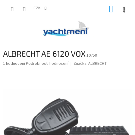
Přejít
NÁKUP
na
CZK
obsah
KOŠÍK
ALBRECHT AE 6120 VOX
10758
Průměrné
1 hodnocení
Podrobnosti hodnocení
Značka:
ALBRECHT
hodnocení
produktu
je
5,0
z
5
hvězdiček.