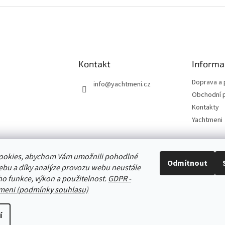
v
l
á
d
a
c
í
Kontakt
Informa
p
r
Doprava a 
info
@
yachtmeni.cz
v
Obchodní 
k
Kontakty
y
v
Yachtmeni
ý
p
i
ookies, abychom Vám umožnili pohodlné
s
Zboží.cz
Heureka.cz
Yachtmeni
ComGate Payments, a.s.
Odmítnout
u
ebu a díky analýze provozu webu neustále
eho funkce, výkon a použitelnost.
GDPR -
meni (podmínky souhlasu)
í
ena.