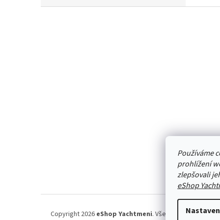
Z
á
p
a
t
í
Používáme c
prohlížení w
zlepšovali j
eShop Yacht
Nastaven
Copyright 2026
eShop Yachtmeni
. Všechna práva vyhraz