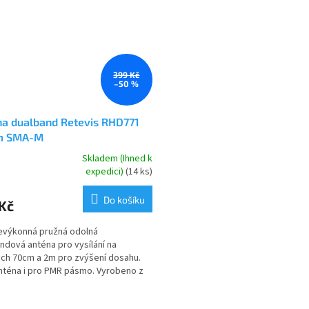
399 Kč
–50 %
na dualband Retevis RHD771
m SMA-M
Skladem (Ihned k
rné
expedici)
(14 ks)
cení
ktu
Do košíku
Kč
evýkonná pružná odolná
ndová anténa pro vysílání na
h 70cm a 2m pro zvýšení dosahu.
ček.
téna i pro PMR pásmo. Vyrobeno z
ho ABS plastu. S konektorem...
O