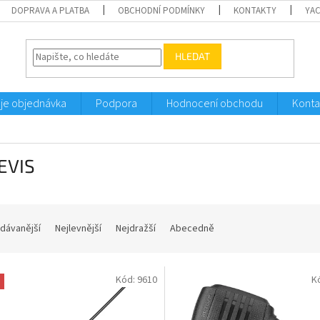
DOPRAVA A PLATBA
OBCHODNÍ PODMÍNKY
KONTAKTY
YA
HLEDAT
je objednávka
Podpora
Hodnocení obchodu
Konta
EVIS
dávanější
Nejlevnější
Nejdražší
Abecedně
Kód:
9610
K