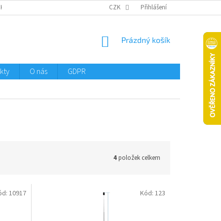
CHTMENI
CZK
Přihlášení
NÁKUPNÍ
Prázdný košík
KOŠÍK
kty
O nás
GDPR
4
položek celkem
ód:
10917
Kód:
123