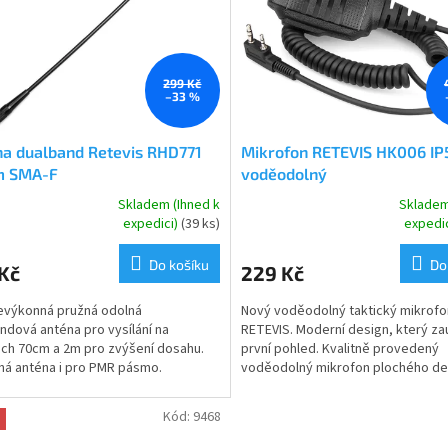
299 Kč
–33 %
na dualband Retevis RHD771
Mikrofon RETEVIS HK006 IP
m SMA-F
voděodolný
Skladem (Ihned k
Skladem
rné
Průměrné
expedici)
(39 ks)
expedi
cení
hodnocení
ktu
produktu
Do košíku
Do
Kč
229 Kč
je
5,0
evýkonná pružná odolná
Nový voděodolný taktický mikrofo
z
ndová anténa pro vysílání na
RETEVIS. Moderní design, který za
5
h 70cm a 2m pro zvýšení dosahu.
první pohled. Kvalitně provedený
ček.
hvězdiček.
á anténa i pro PMR pásmo.
voděodolný mikrofon plochého de
no z odolného ABS plastu.. S...
vysoké odolnosti s čistým a...
Kód:
9468