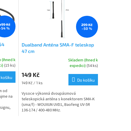
499 Kč
299 Kč
–54 %
–50 %
54
Dualband Anténa SMA-F teleskop
47 cm
 (Ihned k
Skladem (Ihned k
Průměrné
ci)
(15 ks)
expedici)
(54 ks)
hodnocení
149 Kč
produktu
 košíku
je
Do košíku
Měrná
149 Kč / 1 ks
4,6
cena:
n od
z
Vysoce výkonná dvoupásmová
ujme na
5
teleskopická anténa s konektorem SMA-K
hvězdiček.
(sma/f) - WOUXUN UVD1, Baofeng UV-5R
signu,
136-174 / 400-480 MHz.