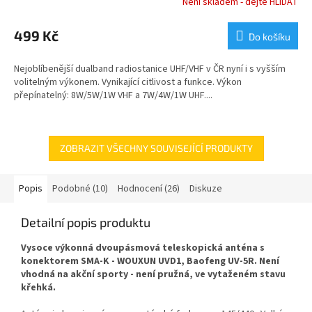
Není skladem - dejte HLÍDAT
Průměrné
hodnocení
produktu
499 Kč
Do košíku
je
5,0
Nejoblíbenější dualband radiostanice UHF/VHF v ČR nyní i s vyšším
z
volitelným výkonem. Vynikající citlivost a funkce. Výkon
5
přepínatelný: 8W/5W/1W VHF a 7W/4W/1W UHF....
hvězdiček.
ZOBRAZIT VŠECHNY SOUVISEJÍCÍ PRODUKTY
Popis
Podobné (10)
Hodnocení (26)
Diskuze
Detailní popis produktu
Vysoce výkonná dvoupásmová teleskopická anténa s
konektorem SMA-K - WOUXUN UVD1, Baofeng UV-5R. Není
vhodná na akční sporty - není pružná, ve vytaženém stavu
křehká.