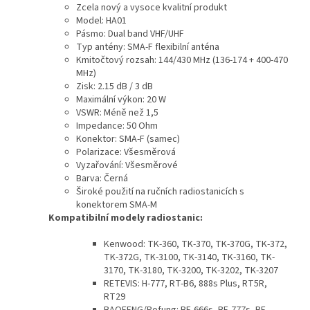
Zcela nový a vysoce kvalitní produkt
Model: HA01
Pásmo: Dual band VHF/UHF
Typ antény: SMA-F flexibilní anténa
Kmitočtový rozsah: 144/430 MHz (136-174 + 400-470
MHz)
Zisk: 2.15 dB / 3 dB
Maximální výkon: 20 W
VSWR: Méně než 1,5
Impedance: 50 Ohm
Konektor: SMA-F (samec)
Polarizace: Všesměrová
Vyzařování: Všesměrové
Barva: Černá
Široké použití na ručních radiostanicích s
konektorem SMA-M
Kompatibilní modely radiostanic:
Kenwood: TK-360, TK-370, TK-370G, TK-372,
TK-372G, TK-3100, TK-3140, TK-3160, TK-
3170, TK-3180, TK-3200, TK-3202, TK-3207
RETEVIS: H-777, RT-B6, 888s Plus, RT5R,
RT29