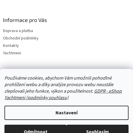
Informace pro Vás
Doprava a platba
Obchodní podmínky
Kontakty
Yachtmeni
Zboží.cz
Heureka.cz
Yachtmeni
ComGate Payments, a.s.
Používáme cookies, abychom Vám umožnili pohodlné
prohlížení webu a díky analýze provozu webu neustále
zlepšovali jeho funkce, výkon a použitelnost.
GDPR - eShop
Yachtmeni (podmínky souhlasu)
Nastavení
Vytvořil Shoptet
Odmítnout
Souhlasím
Copyright 2026
eShop Yachtmeni
. Všechna práva vyhrazena.