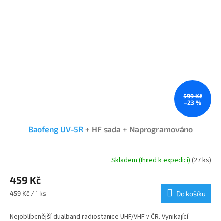
599 Kč
–23 %
Baofeng UV-5R
+ HF sada + Naprogramováno
Skladem (Ihned k expedici)
(27 ks)
Průměrné
hodnocení
459 Kč
produktu
je
Měrná
459 Kč / 1 ks
Do košíku
4,7
cena:
z
Nejoblíbenější dualband radiostanice UHF/VHF v ČR. Vynikající
5