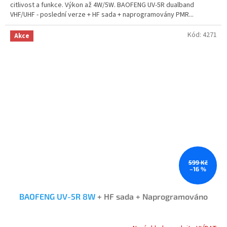
citlivost a funkce. Výkon až 4W/5W. BAOFENG UV-5R dualband
hvězdiček.
VHF/UHF - poslední verze + HF sada + naprogramovány PMR...
Kód:
4271
Akce
599 Kč
–16 %
BAOFENG UV-5R 8W
+ HF sada + Naprogramováno