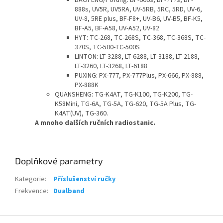
BAOFENG/Pofung: BF-666s,
BF-777s, BF-
888s, UV5R, UV5RA, UV-5RB, 5RC, 5RD, UV-6,
UV-8, 5RE plus, BF-F8+, UV-B6, UV-B5, BF-K5,
BF-A5, BF-A58, UV-A52,
UV-82
HYT: TC-268, TC-268S, TC-368, TC-368S, TC-
370S, TC-500-TC-500S
LINTON: LT-3288, LT-6288, LT-3188, LT-2188,
LT-3260, LT-3268, LT-6188
PUXING: PX-777, PX-777Plus, PX-666, PX-888,
PX-888K
QUANSHENG: TG-K4AT, TG-K100, TG-K200, TG-
K58Mini, TG-6A, TG-5A, TG-620, TG-5A Plus, TG-
K4AT(UV), TG-360.
A mnoho dalších ručních radiostanic.
Doplňkové parametry
Kategorie
:
Příslušenství ručky
Frekvence
:
Dualband
Z