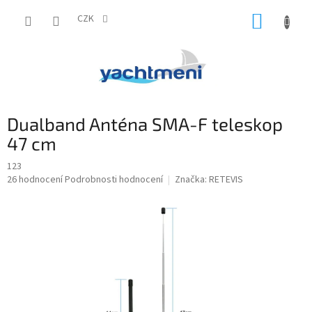
Přejít
NÁKUP
na
CZK
obsah
KOŠÍK
Dualband Anténa SMA-F teleskop
47 cm
123
Průměrné
26 hodnocení
Podrobnosti hodnocení
Značka:
RETEVIS
hodnocení
produktu
je
4,6
z
5
hvězdiček.