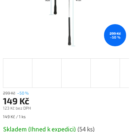
299 Kč
–50 %
299 Kč
–50 %
149 Kč
123 Kč bez DPH
Měrná
149 Kč / 1 ks
cena:
Skladem (Ihned k expedici)
(54 ks)