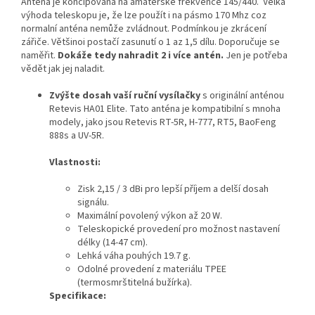
Anténa je koncipována na amatérské frekvence 145/440. Velká
výhoda teleskopu je, že lze použít i na pásmo 170 Mhz coz
normalní anténa nemůže zvládnout. Podmínkou je zkrácení
zářiče. Většinoi postačí zasunutí o 1 az 1,5 dílu. Doporučuje se
naměřit.
Dokáže tedy nahradit 2 i více antén.
Jen je potřeba
vědět jak jej naladit.
Zvýšte dosah vaší ruční vysílačky
s originální anténou
Retevis HA01 Elite. Tato anténa je kompatibilní s mnoha
modely, jako jsou Retevis RT-5R, H-777, RT5, BaoFeng
888s a UV-5R.
Vlastnosti:
Zisk 2,15 / 3 dBi pro lepší příjem a delší dosah
signálu.
Maximální povolený výkon až 20 W.
Teleskopické provedení pro možnost nastavení
délky (14-47 cm).
Lehká váha pouhých 19.7 g.
Odolné provedení z materiálu TPEE
(termosmrštitelná bužírka).
Specifikace: