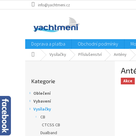
Přejít
info@yachtmeni.cz
na
obsah
Doprava a platba
Obchodní podmínky
Mo
Domů
Vysílačky
Příslušenství
Antény
P
Ant
o
Přeskočit
s
Kategorie
kategorie
Akce
t
r
Oblečení
a
Vybavení
n
Vysílačky
n
í
CB
p
CTCSS CB
a
Dualband