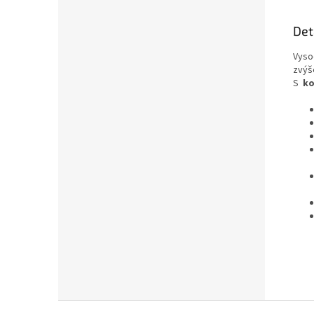
Det
Vyso
zvýš
S
ko
Z