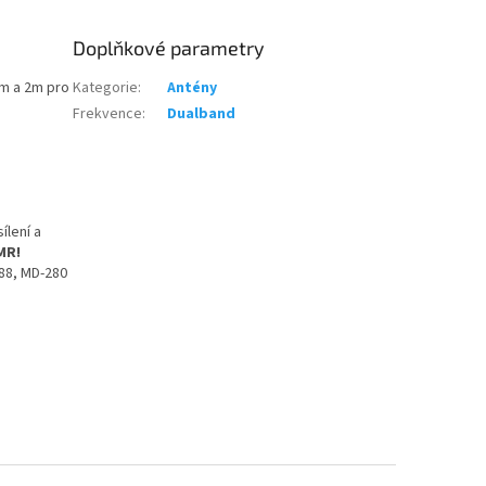
Doplňkové parametry
m a 2m pro
Kategorie
:
Antény
Frekvence
:
Dualband
ílení a
MR!
88, MD-280