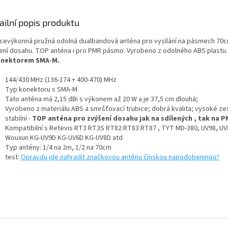
ailní popis produktu
cevýkonná pružná odolná dualbandová anténa pro vysílání na pásmech 70c
ení dosahu. TOP anténa i pro PMR pásmo. Vyrobeno z odolného ABS plastu.
nektorem SMA-M.
144/430 MHz (136-174 + 400-470) MHz
Typ konektoru s SMA-M
Tato anténa má 2,15 dBi s výkonem až 20 W a je 37,5 cm dlouhá;
Vyrobeno z materiálu ABS a smršťovací trubice; dobrá kvalita; vysoké zes
stabilní -
TOP anténa pro zvýšení dosahu jak na sdílených , tak na P
Kompatibilní s Retevis RT3 RT3S RT82 RT83 RT87 , TYT MD-380, UV98, UV
Wouxun KG-UV9D KG-UV6D KG-UV8D atd
Typ antény: 1/4 na 2m, 1/2 na 70cm
test:
Opravdu jde nahradit značkovou anténu čínskou napodobeninou?